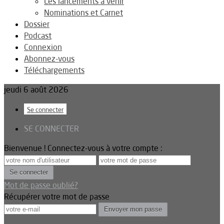
Les lancements à venir
Nominations et Carnet
Dossier
Podcast
Connexion
Abonnez-vous
Téléchargements
jeudi 6 août 2026
Se connecter
SE CONNECTER
Bienvenue ! Connectez-vous à votre compte :
Mot de passe oublié?
Récupérer votre mot de passe