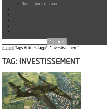
Nominations et Carnet
Dossier
Podcast
Connexion
Abonnez-vous
Téléchargements
Accueil
Tags
Articles taggés "Investissement"
TAG: INVESTISSEMENT