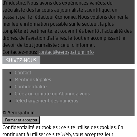
d’industrie. Nous avons des expériences variées, du
spécialiste des lanceurs au journaliste scientifique, en
passant par le rédacteur économie. Nous voulons donner la
meilleure information possible sur le secteur, la plus
complète et pertinente, et couvrir très bientôt l’actualité des
drones, de l’aviation d’affaires, le tout en accomplissant le
devoir de tout journaliste : celui d’informer.
Contactez-nous:
contact@aerospatium.info
SUIVEZ-NOUS
Contact
Mentions légales
Confidentialité
Créez un compte ou Abonnez-vous
Téléchargement des numéros
© Aerospatium
Confidentialité et cookies : ce site utilise des cookies. En
continuant à utiliser ce site Web, vous acceptez leur