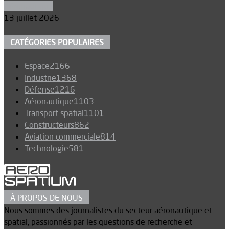
Aéronautique
13 juillet 2026
CATÉGORIES POPULAIRES
Espace
2166
Industrie
1368
Défense
1216
Aéronautique
1103
Transport spatial
1101
Constructeurs
862
Aviation commerciale
814
Technologie
581
À PROPOS DE NOUS
Nous sommes des journalistes du secteur aéronautique et
spatial, passionnés par les questions de recherche et