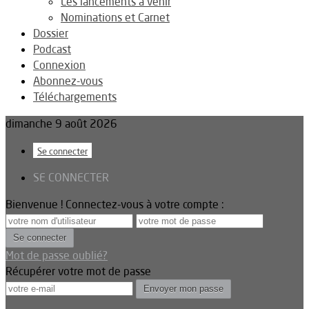
Les lancements à venir
Nominations et Carnet
Dossier
Podcast
Connexion
Abonnez-vous
Téléchargements
dimanche 9 août 2026
Se connecter
SE CONNECTER
Bienvenue ! Connectez-vous à votre compte :
Mot de passe oublié?
Récupérer votre mot de passe