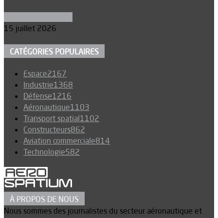
Aéronefs de combat
15 juillet 2026
CATÉGORIES POPULAIRES
Espace
2167
Industrie
1368
Défense
1216
Aéronautique
1103
Transport spatial
1102
Constructeurs
862
Aviation commerciale
814
Technologie
582
À PROPOS DE NOUS
Nous sommes des journalistes du secteur aéronautique et