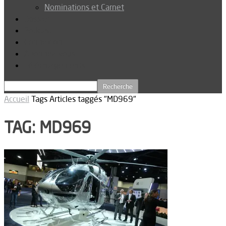
Nominations et Carnet
Dossier
Podcast
Connexion
Abonnez-vous
Téléchargements
Accueil
Tags
Articles taggés "MD969"
TAG: MD969