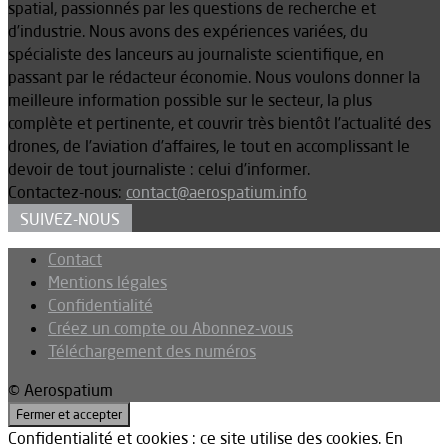
spatial, passionnés par les questions de recherche et
d’industrie. Nous avons des expériences variées, du
spécialiste des lanceurs au journaliste scientifique, en
passant par le rédacteur économie. Nous voulons donner la
meilleure information possible sur le secteur, la plus
complète et pertinente, et couvrir très bientôt l’actualité des
drones, de l’aviation d’affaires, le tout en accomplissant le
devoir de tout journaliste : celui d’informer.
Contactez-nous:
contact@aerospatium.info
SUIVEZ-NOUS
Contact
Mentions légales
Confidentialité
Créez un compte ou Abonnez-vous
Téléchargement des numéros
© Aerospatium
Confidentialité et cookies : ce site utilise des cookies. En