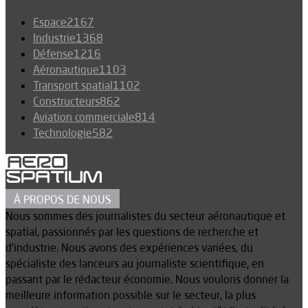
Espace
2167
Industrie
1368
Défense
1216
Aéronautique
1103
Transport spatial
1102
Constructeurs
862
Aviation commerciale
814
Technologie
582
À PROPOS DE NOUS
Nous sommes des journalistes du secteur aéronautique et
spatial, passionnés par les questions de recherche et
d’industrie. Nous avons des expériences variées, du
spécialiste des lanceurs au journaliste scientifique, en
passant par le rédacteur économie. Nous voulons donner la
meilleure information possible sur le secteur, la plus