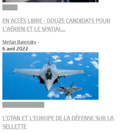
Dossier
EN ACCÈS LIBRE – DOUZE CANDIDATS POUR
L’AÉRIEN ET LE SPATIAL...
Stefan Barensky
-
6 avril 2022
Aéronefs de combat
L’OTAN ET L’EUROPE DE LA DÉFENSE SUR LA
SELLETTE