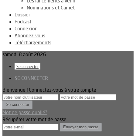
Les lancements à venir
Nominations et Carnet
Dossier
Podcast
Connexion
Abonnez-vous
Téléchargements
samedi 8 août 2026
Se connecter
SE CONNECTER
Bienvenue ! Connectez-vous à votre compte :
Mot de passe oublié?
Récupérer votre mot de passe