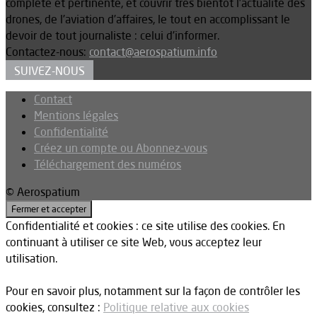
complète et pertinente, et couvrir très bientôt l’actualité des
drones, de l’aviation d’affaires, le tout en accomplissant le
devoir de tout journaliste : celui d’informer.
Contactez-nous:
contact@aerospatium.info
SUIVEZ-NOUS
Contact
Mentions légales
Confidentialité
Créez un compte ou Abonnez-vous
Téléchargement des numéros
© Aerospatium
Confidentialité et cookies : ce site utilise des cookies. En
continuant à utiliser ce site Web, vous acceptez leur
utilisation.
Pour en savoir plus, notamment sur la façon de contrôler les
cookies, consultez :
Politique relative aux cookies