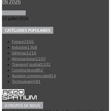
EN 2026
Aéronautique
13 juillet 2026
CATÉGORIES POPULAIRES
Espace
2166
Industrie
1368
Défense
1216
Aéronautique
1103
Transport spatial
1101
Constructeurs
862
Aviation commerciale
814
Technologie
581
À PROPOS DE NOUS