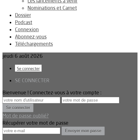
Les lancements à venir
Nominations et Carnet
Dossier
Podcast
Connexion
Abonnez-vous
Téléchargements
jeudi 6 août 2026
Se connecter
SE CONNECTER
Bienvenue ! Connectez-vous à votre compte :
Mot de passe oublié?
Récupérer votre mot de passe