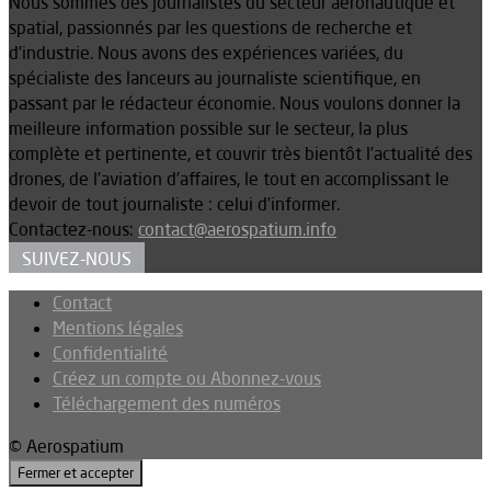
Nous sommes des journalistes du secteur aéronautique et
spatial, passionnés par les questions de recherche et
d’industrie. Nous avons des expériences variées, du
spécialiste des lanceurs au journaliste scientifique, en
passant par le rédacteur économie. Nous voulons donner la
meilleure information possible sur le secteur, la plus
complète et pertinente, et couvrir très bientôt l’actualité des
drones, de l’aviation d’affaires, le tout en accomplissant le
devoir de tout journaliste : celui d’informer.
Contactez-nous:
contact@aerospatium.info
SUIVEZ-NOUS
Contact
Mentions légales
Confidentialité
Créez un compte ou Abonnez-vous
Téléchargement des numéros
© Aerospatium