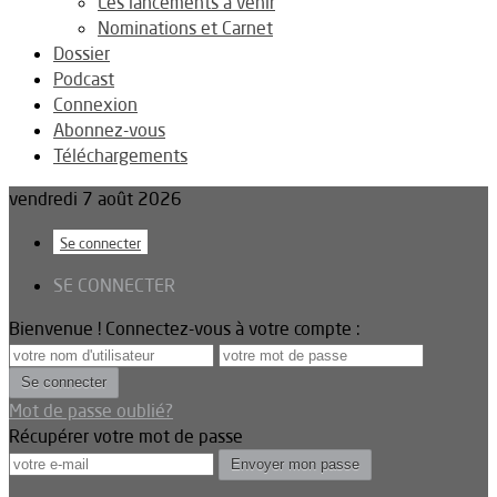
Les lancements à venir
Nominations et Carnet
Dossier
Podcast
Connexion
Abonnez-vous
Téléchargements
vendredi 7 août 2026
Se connecter
SE CONNECTER
Bienvenue ! Connectez-vous à votre compte :
Mot de passe oublié?
Récupérer votre mot de passe