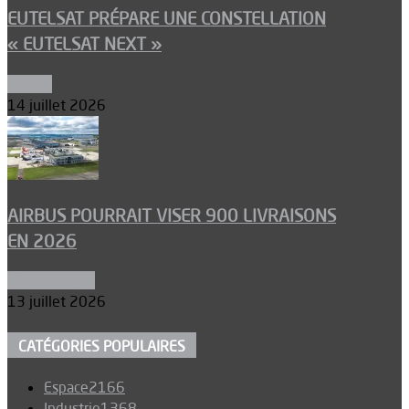
EUTELSAT PRÉPARE UNE CONSTELLATION
« EUTELSAT NEXT »
Espace
14 juillet 2026
AIRBUS POURRAIT VISER 900 LIVRAISONS
EN 2026
Aéronautique
13 juillet 2026
CATÉGORIES POPULAIRES
Espace
2166
Industrie
1368