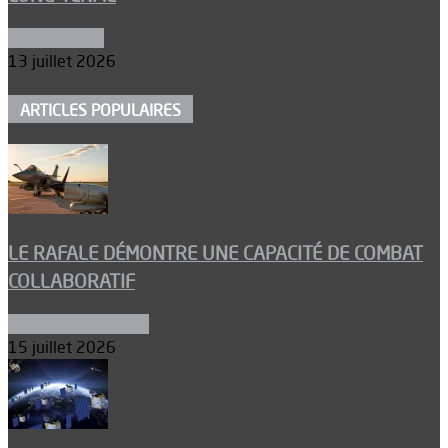
Aéronautique
13 juillet 2026
ARTICLES POPULAIRES
LE RAFALE DÉMONTRE UNE CAPACITÉ DE COMBAT
COLLABORATIF
Aéronefs de combat
15 juillet 2026