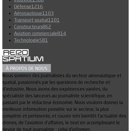
Défense
1216
Aéronautique
1103
Transport spatial
1101
Constructeurs
862
Aviation commerciale
814
Technologie
581
À PROPOS DE NOUS
Nous sommes des journalistes du secteur aéronautique et
spatial, passionnés par les questions de recherche et
d’industrie. Nous avons des expériences variées, du
spécialiste des lanceurs au journaliste scientifique, en
passant par le rédacteur économie. Nous voulons donner la
meilleure information possible sur le secteur, la plus
complète et pertinente, et couvrir très bientôt l’actualité des
drones, de l’aviation d’affaires, le tout en accomplissant le
devoir de tout journaliste : celui d’informer.