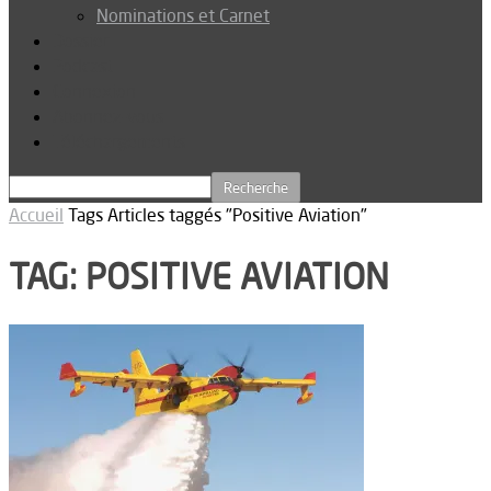
Nominations et Carnet
Dossier
Podcast
Connexion
Abonnez-vous
Téléchargements
Accueil
Tags
Articles taggés "Positive Aviation"
TAG: POSITIVE AVIATION