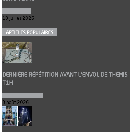
Aéronautique
13 juillet 2026
ARTICLES POPULAIRES
DERNIÈRE RÉPÉTITION AVANT L’ENVOL DE THEMIS
T1H
Ergols et carburants
3 août 2026