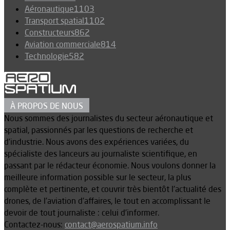
Aéronautique
1103
Transport spatial
1102
Constructeurs
862
Aviation commerciale
814
Technologie
582
À PROPOS DE NOUS
Nous sommes des journalistes du secteur aéronautique et
spatial, passionnés par les questions de recherche et
d’industrie. Nous avons des expériences variées, du
spécialiste des lanceurs au journaliste scientifique, en
passant par le rédacteur économie. Nous voulons donner la
meilleure information possible sur le secteur, la plus
complète et pertinente, et couvrir très bientôt l’actualité des
drones, de l’aviation d’affaires, le tout en accomplissant le
devoir de tout journaliste : celui d’informer.
Contactez-nous:
contact@aerospatium.info