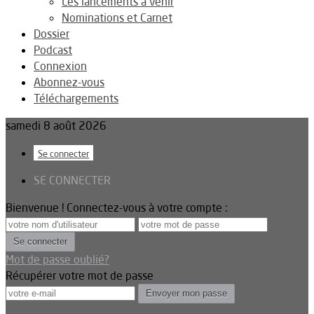
Les lancements à venir
Nominations et Carnet
Dossier
Podcast
Connexion
Abonnez-vous
Téléchargements
samedi 8 août 2026
Se connecter
SE CONNECTER
Bienvenue ! Connectez-vous à votre compte :
Mot de passe oublié?
Récupérer votre mot de passe