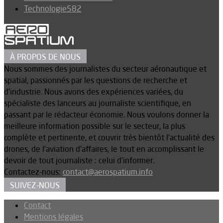
Technologie
582
À PROPOS DE NOUS
Nous sommes des journalistes du secteur aéronautique et
spatial, passionnés par les questions de recherche et
d’industrie. Nous avons des expériences variées, du
spécialiste des lanceurs au journaliste scientifique, en
passant par le rédacteur économie. Nous voulons donner la
meilleure information possible sur le secteur, la plus
complète et pertinente, et couvrir très bientôt l’actualité des
drones, de l’aviation d’affaires, le tout en accomplissant le
devoir de tout journaliste : celui d’informer.
Contactez-nous:
contact@aerospatium.info
SUIVEZ-NOUS
Contact
Mentions légales