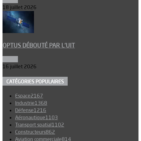
Espace
18 juillet 2026
OPTUS DÉBOUTÉ PAR L’UIT
Espace
16 juillet 2026
CATÉGORIES POPULAIRES
Espace
2167
Industrie
1368
Défense
1216
Aéronautique
1103
Transport spatial
1102
Constructeurs
862
Aviation commerciale
814