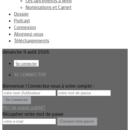
Les lancements à venir
Nominations et Carnet
Dossier
Podcast
Connexion
Abonnez-vous
Téléchargements
dimanche 9 août 2026
Se connecter
SE CONNECTER
Bienvenue ! Connectez-vous à votre compte :
Mot de passe oublié?
Récupérer votre mot de passe