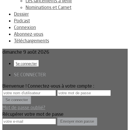
Les lancements à venir
Nominations et Carnet
Dossier
Podcast
Connexion
Abonnez-vous
Téléchargements
dimanche 9 août 2026
Se connecter
SE CONNECTER
Bienvenue ! Connectez-vous à votre compte :
Mot de passe oublié?
Récupérer votre mot de passe