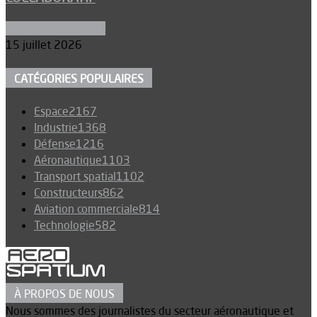
Aéronefs de combat
15 juillet 2026
CATÉGORIES POPULAIRES
Espace
2167
Industrie
1368
Défense
1216
Aéronautique
1103
Transport spatial
1102
Constructeurs
862
Aviation commerciale
814
Technologie
582
À PROPOS DE NOUS
Nous sommes des journalistes du secteur aéronautique et