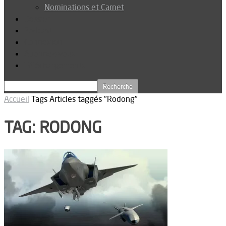
Nominations et Carnet
Dossier
Podcast
Connexion
Abonnez-vous
Téléchargements
Accueil
Tags
Articles taggés "Rodong"
TAG: RODONG