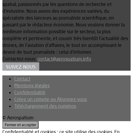
spatial, passionnés par les questions de recherche et
d’industrie. Nous avons des expériences variées, du
spécialiste des lanceurs au journaliste scientifique, en
passant par le rédacteur économie. Nous voulons donner la
meilleure information possible sur le secteur, la plus
complète et pertinente, et couvrir très bientôt l’actualité des
drones, de l’aviation d’affaires, le tout en accomplissant le
devoir de tout journaliste : celui d’informer.
Contactez-nous:
contact@aerospatium.info
SUIVEZ-NOUS
Contact
Mentions légales
Confidentialité
Créez un compte ou Abonnez-vous
Téléchargement des numéros
© Aerospatium
Confidentialité et cookies : ce site utilise des cookies. En