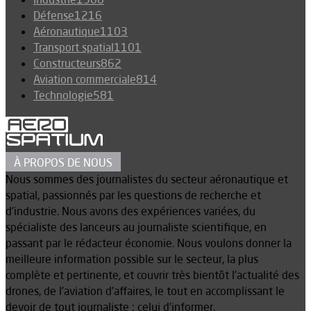
Défense
1216
Aéronautique
1103
Transport spatial
1101
Constructeurs
862
Aviation commerciale
814
Technologie
581
À PROPOS DE NOUS
Nous sommes des journalistes du secteur aéronautique et
spatial, passionnés par les questions de recherche et
d’industrie. Nous avons des expériences variées, du
spécialiste des lanceurs au journaliste scientifique, en
passant par le rédacteur économie. Nous voulons donner la
meilleure information possible sur le secteur, la plus
complète et pertinente, et couvrir très bientôt l’actualité des
drones, de l’aviation d’affaires, le tout en accomplissant le
devoir de tout journaliste : celui d’informer.