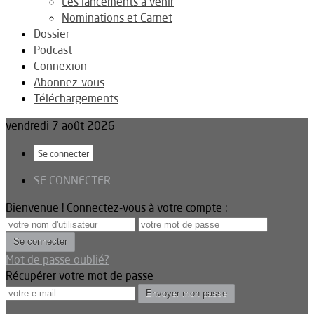
Les lancements à venir
Nominations et Carnet
Dossier
Podcast
Connexion
Abonnez-vous
Téléchargements
vendredi 7 août 2026
Se connecter
SE CONNECTER
Bienvenue ! Connectez-vous à votre compte :
Mot de passe oublié?
Récupérer votre mot de passe