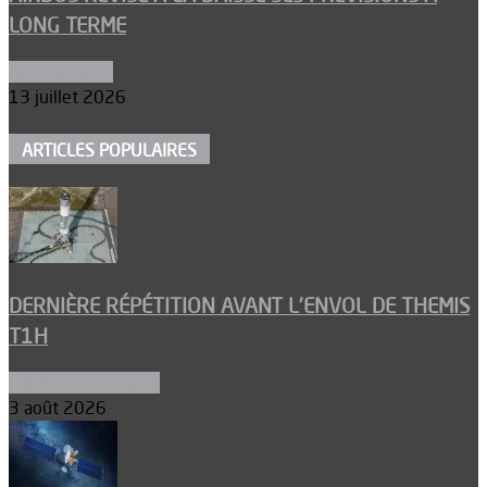
LONG TERME
Aéronautique
13 juillet 2026
ARTICLES POPULAIRES
DERNIÈRE RÉPÉTITION AVANT L’ENVOL DE THEMIS
T1H
Ergols et carburants
3 août 2026