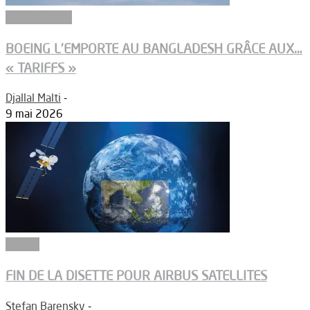
Aéronautique
BOEING L’EMPORTE AU BANGLADESH GRÂCE AUX…
« TARIFFS »
Djallal Malti
-
9 mai 2026
Espace
FIN DE LA DISETTE POUR AIRBUS SATELLITES
Stefan Barensky
-