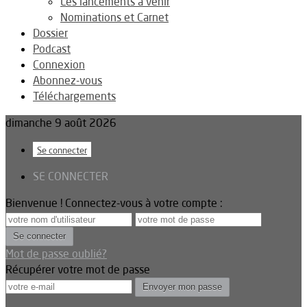
Les lancements à venir
Nominations et Carnet
Dossier
Podcast
Connexion
Abonnez-vous
Téléchargements
dimanche 9 août 2026
Se connecter
SE CONNECTER
Bienvenue ! Connectez-vous à votre compte :
Mot de passe oublié?
Récupérer votre mot de passe