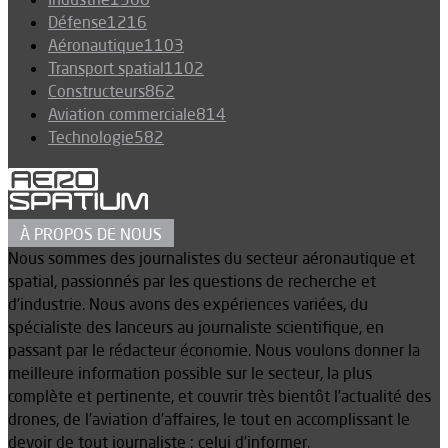
Défense
1216
Aéronautique
1103
Transport spatial
1102
Constructeurs
862
Aviation commerciale
814
Technologie
582
À PROPOS DE NOUS
Nous sommes des journalistes du secteur aéronautique et
spatial, passionnés par les questions de recherche et
d’industrie. Nous avons des expériences variées, du
spécialiste des lanceurs au journaliste scientifique, en
passant par le rédacteur économie. Nous voulons donner la
meilleure information possible sur le secteur, la plus
complète et pertinente, et couvrir très bientôt l’actualité des
drones, de l’aviation d’affaires, le tout en accomplissant le
devoir de tout journaliste : celui d’informer.