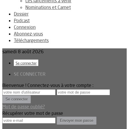
Les lancements à venir
Nominations et Carnet
Dossier
Podcast
Connexion
Abonnez-vous
Téléchargements
samedi 8 août 2026
Se connecter
SE CONNECTER
Bienvenue ! Connectez-vous à votre compte :
Mot de passe oublié?
Récupérer votre mot de passe