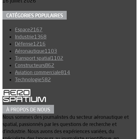
16 juillet 2026
CATÉGORIES POPULAIRES
Espace
2167
Industrie
1368
Défense
1216
Aéronautique
1103
Transport spatial
1102
Constructeurs
862
Aviation commerciale
814
Technologie
582
À PROPOS DE NOUS
Nous sommes des journalistes du secteur aéronautique et
spatial, passionnés par les questions de recherche et
d’industrie. Nous avons des expériences variées, du
spécialiste des lanceurs au journaliste scientifique, en