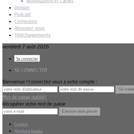
Nominations et Carnet
Dossier
Podcast
Connexion
Abonnez-vous
Téléchargements
vendredi 7 août 2026
Se connecter
SE CONNECTER
Bienvenue ! Connectez-vous à votre compte :
Mot de passe oublié?
Récupérer votre mot de passe
Contact
Mentions légales