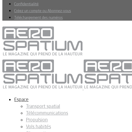
Confidentialité
Créez un compte ou Abonnez-vous
Téléchargement des numéros
Espace
Transport spatial
Télécommunications
Propulsion
Vols habités