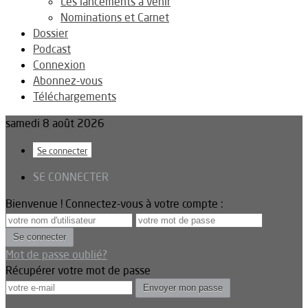
Les lancements à venir
Nominations et Carnet
Dossier
Podcast
Connexion
Abonnez-vous
Téléchargements
samedi 8 août 2026
Se connecter
SE CONNECTER
Bienvenue ! Connectez-vous à votre compte :
Mot de passe oublié?
Récupérer votre mot de passe