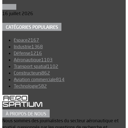
Espace
16 juillet 2026
CATÉGORIES POPULAIRES
Espace
2167
Industrie
1368
Défense
1216
Aéronautique
1103
Transport spatial
1102
Constructeurs
862
Aviation commerciale
814
Technologie
582
À PROPOS DE NOUS
Nous sommes des journalistes du secteur aéronautique et
spatial, passionnés par les questions de recherche et