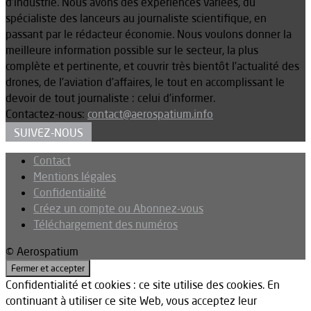
d’industrie. Nous avons des expériences variées, du
spécialiste des lanceurs au journaliste scientifique, en
passant par le rédacteur économie. Nous voulons donner la
meilleure information possible sur le secteur, la plus
complète et pertinente, et couvrir très bientôt l’actualité des
drones, de l’aviation d’affaires, le tout en accomplissant le
devoir de tout journaliste : celui d’informer.
Contactez-nous:
contact@aerospatium.info
SUIVEZ-NOUS
Contact
Mentions légales
Confidentialité
Créez un compte ou Abonnez-vous
Téléchargement des numéros
© Aerospatium
Confidentialité et cookies : ce site utilise des cookies. En
continuant à utiliser ce site Web, vous acceptez leur