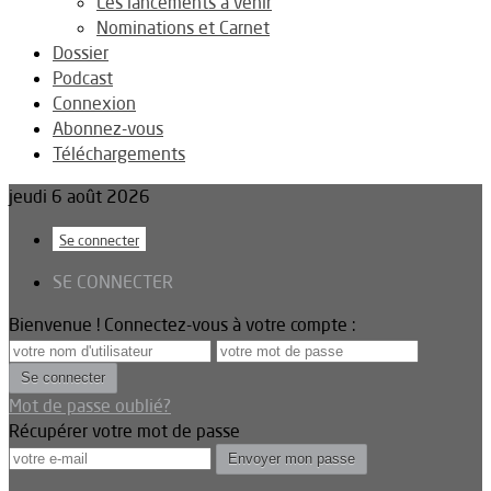
Les lancements à venir
Nominations et Carnet
Dossier
Podcast
Connexion
Abonnez-vous
Téléchargements
jeudi 6 août 2026
Se connecter
SE CONNECTER
Bienvenue ! Connectez-vous à votre compte :
Mot de passe oublié?
Récupérer votre mot de passe