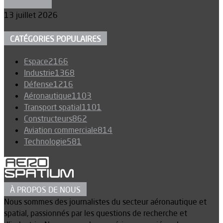
Aéronautique
13 juillet 2026
CATÉGORIES POPULAIRES
Espace
2166
Industrie
1368
Défense
1216
Aéronautique
1103
Transport spatial
1101
Constructeurs
862
Aviation commerciale
814
Technologie
581
À PROPOS DE NOUS
Nous sommes des journalistes du secteur aéronautique et
spatial, passionnés par les questions de recherche et