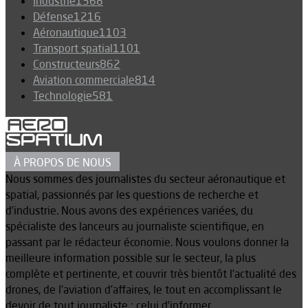
Industrie
1368
Défense
1216
Aéronautique
1103
Transport spatial
1101
Constructeurs
862
Aviation commerciale
814
Technologie
581
À PROPOS DE NOUS
Nous sommes des journalistes du secteur aéronautique et
spatial, passionnés par les questions de recherche et
d’industrie. Nous avons des expériences variées, du
spécialiste des lanceurs au journaliste scientifique, en
passant par le rédacteur économie. Nous voulons donner la
meilleure information possible sur le secteur, la plus
complète et pertinente, et couvrir très bientôt l’actualité des
drones, de l’aviation d’affaires, le tout en accomplissant le
devoir de tout journaliste : celui d’informer.