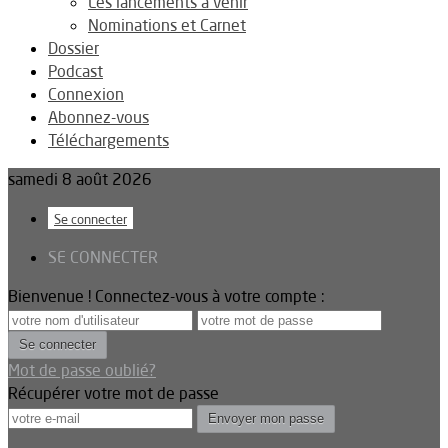
Les lancements à venir
Nominations et Carnet
Dossier
Podcast
Connexion
Abonnez-vous
Téléchargements
samedi 8 août 2026
Se connecter
SE CONNECTER
Bienvenue ! Connectez-vous à votre compte :
Mot de passe oublié?
Récupérer votre mot de passe