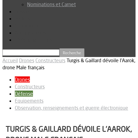
Nominations et Carnet
Dossier
Podcast
Connexion
Abonnez-vous
Téléchargements
Accueil
Drones
Constructeurs
Turgis & Gaillard dévoile l’Aarok,
drone Male français
Drones
Constructeurs
Défense
Equipements
Observation, renseignements et guerre électronique
TURGIS & GAILLARD DÉVOILE L’AAROK,