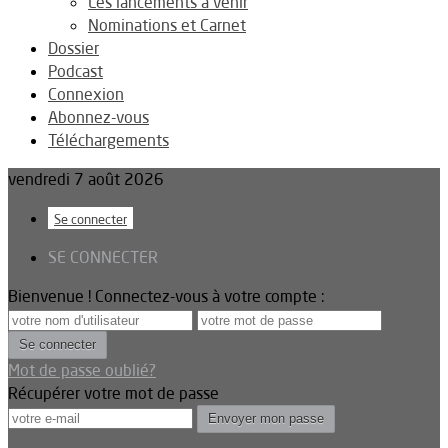
Les lancements à venir
Nominations et Carnet
Dossier
Podcast
Connexion
Abonnez-vous
Téléchargements
vendredi 7 août 2026
Se connecter
SE CONNECTER
Bienvenue ! Connectez-vous à votre compte :
Mot de passe oublié?
Récupérer votre mot de passe