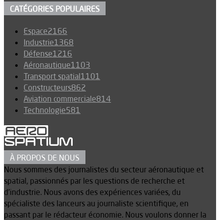
CATÉGORIES POPULAIRES
Espace
2166
Industrie
1368
Défense
1216
Aéronautique
1103
Transport spatial
1101
Constructeurs
862
Aviation commerciale
814
Technologie
581
À PROPOS DE NOUS
Nous sommes des journalistes du secteur aéronautique et
spatial, passionnés par les questions de recherche et
d’industrie. Nous avons des expériences variées, du
spécialiste des lanceurs au journaliste scientifique, en
passant par le rédacteur économie. Nous voulons donner la