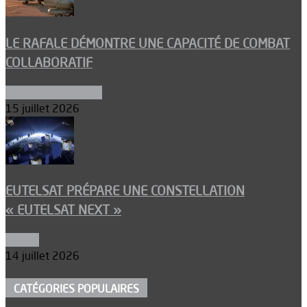
LE RAFALE DÉMONTRE UNE CAPACITÉ DE COMBAT
COLLABORATIF
Aéronefs de combat
15 juillet 2026
EUTELSAT PRÉPARE UNE CONSTELLATION
« EUTELSAT NEXT »
Espace
14 juillet 2026
CATÉGORIES POPULAIRES