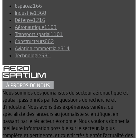
Espace
2166
Industrie
1368
Défense
1216
Aéronautique
1103
Transport spatial
1101
Constructeurs
862
Aviation commerciale
814
Technologie
581
À PROPOS DE NOUS
Nous sommes des journalistes du secteur aéronautique et
spatial, passionnés par les questions de recherche et
d’industrie. Nous avons des expériences variées, du
spécialiste des lanceurs au journaliste scientifique, en
passant par le rédacteur économie. Nous voulons donner la
meilleure information possible sur le secteur, la plus
complète et pertinente, et couvrir très bientôt l’actualité des