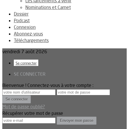
Les lancements à venir
Nominations et Carnet
Dossier
Podcast
Connexion
Abonnez-vous
Téléchargements
vendredi 7 août 2026
Se connecter
SE CONNECTER
Bienvenue ! Connectez-vous à votre compte :
Mot de passe oublié?
Récupérer votre mot de passe