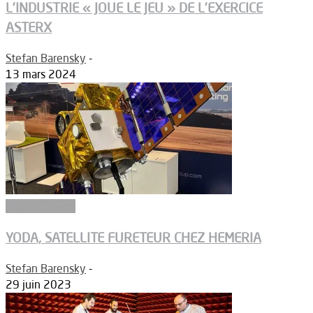
L’INDUSTRIE « JOUE LE JEU » DE L’EXERCICE
ASTERX
Stefan Barensky
-
13 mars 2024
Article Dossier
YODA, SATELLITE FURETEUR CHEZ HEMERIA
Stefan Barensky
-
29 juin 2023