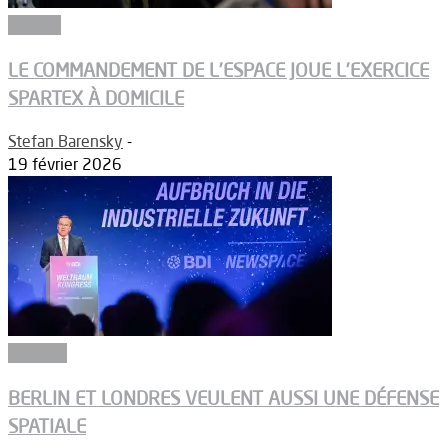
Armées
LE COMMANDEMENT DE L’ESPACE JOUE L’EXERCICE
SPARTEX À DOMICILE
Stefan Barensky
-
19 février 2026
Défense
BERLIN ET LONDRES VEULENT AUSSI UNE DÉFENSE
SPATIALE