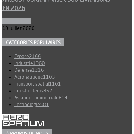
EN 2026
Aéronautique
13 juillet 2026
CATÉGORIES POPULAIRES
Espace
2166
Industrie
1368
Défense
1216
Aéronautique
1103
Transport spatial
1101
Constructeurs
862
Aviation commerciale
814
Technologie
581
À PROPOS DE NOUS