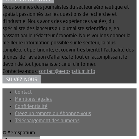
Nous sommes des journalistes du secteur aéronautique et
spatial, passionnés par les questions de recherche et
d’industrie. Nous avons des expériences variées, du
spécialiste des lanceurs au journaliste scientifique, en
passant par le rédacteur économie. Nous voulons donner la
meilleure information possible sur le secteur, la plus
complète et pertinente, et couvrir très bientôt l’actualité des
drones, de l’aviation d’affaires, le tout en accomplissant le
devoir de tout journaliste : celui d’informer.
Contactez-nous:
contact@aerospatium.info
SUIVEZ-NOUS
Contact
Mentions légales
Confidentialité
Créez un compte ou Abonnez-vous
Téléchargement des numéros
© Aerospatium