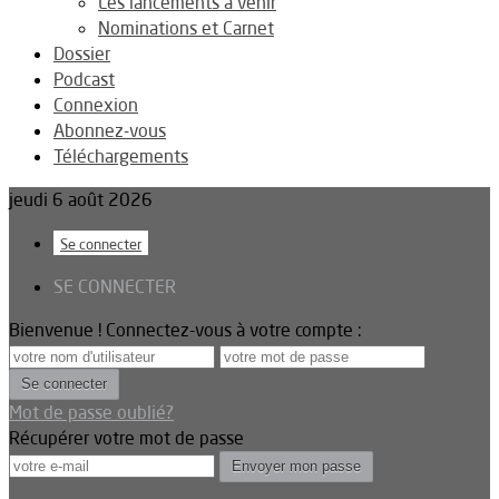
Les lancements à venir
Nominations et Carnet
Dossier
Podcast
Connexion
Abonnez-vous
Téléchargements
jeudi 6 août 2026
Se connecter
SE CONNECTER
Bienvenue ! Connectez-vous à votre compte :
Mot de passe oublié?
Récupérer votre mot de passe