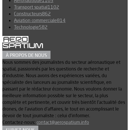
Aéronautique
1103
Transport spatial
1102
Constructeurs
862
Aviation commerciale
814
Technologie
582
À PROPOS DE NOUS
Nous sommes des journalistes du secteur aéronautique et
spatial, passionnés par les questions de recherche et
d’industrie. Nous avons des expériences variées, du
spécialiste des lanceurs au journaliste scientifique, en
passant par le rédacteur économie. Nous voulons donner la
meilleure information possible sur le secteur, la plus
complète et pertinente, et couvrir très bientôt l’actualité des
drones, de l’aviation d’affaires, le tout en accomplissant le
devoir de tout journaliste : celui d’informer.
Contactez-nous:
contact@aerospatium.info