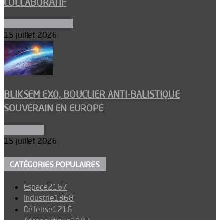
COLLABORATIF
Aéronefs de combat
15 juillet 2026
BLIKSEM EXO, BOUCLIER ANTI-BALISTIQUE
SOUVERAIN EN EUROPE
Armements
15 juillet 2026
CATÉGORIES POPULAIRES
Espace
2167
Industrie
1368
Défense
1216