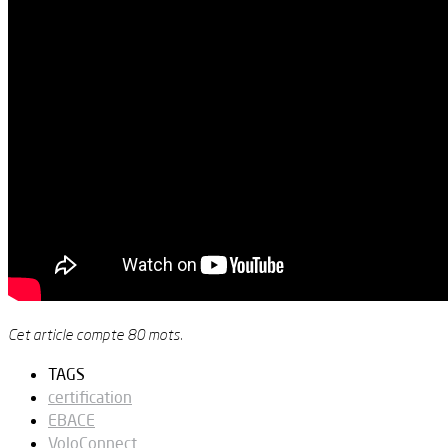
Cet article compte 80 mots.
TAGS
certification
EBACE
VoloConnect