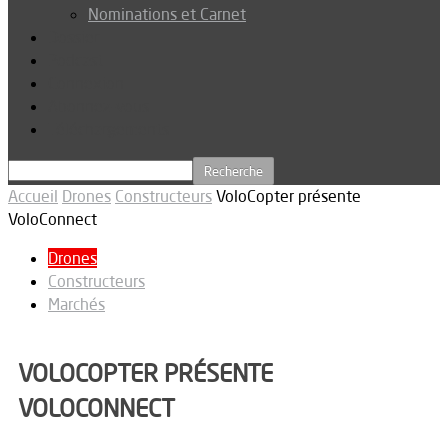
Nominations et Carnet
Dossier
Podcast
Connexion
Abonnez-vous
Téléchargements
Accueil
Drones
Constructeurs
VoloCopter présente
VoloConnect
Drones
Constructeurs
Marchés
VOLOCOPTER PRÉSENTE
VOLOCONNECT