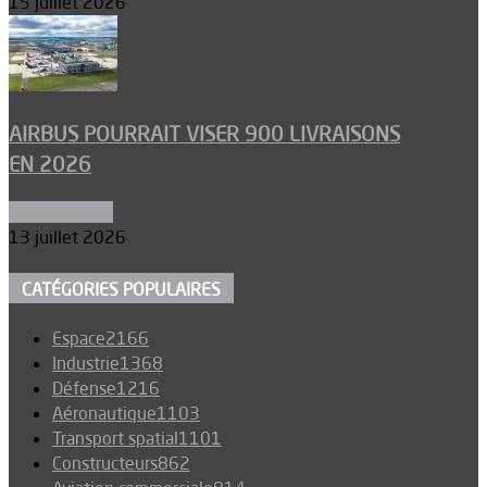
15 juillet 2026
AIRBUS POURRAIT VISER 900 LIVRAISONS
EN 2026
Aéronautique
13 juillet 2026
CATÉGORIES POPULAIRES
Espace
2166
Industrie
1368
Défense
1216
Aéronautique
1103
Transport spatial
1101
Constructeurs
862