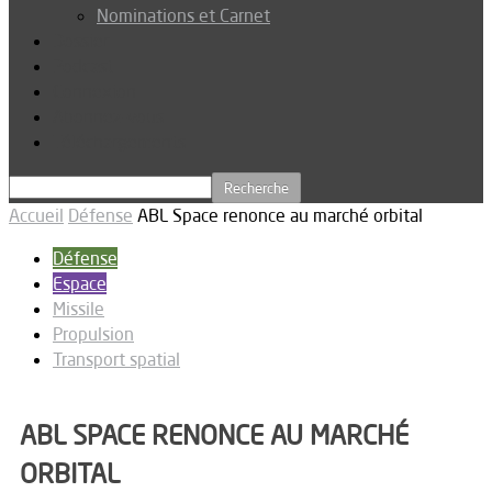
Nominations et Carnet
Dossier
Podcast
Connexion
Abonnez-vous
Téléchargements
Accueil
Défense
ABL Space renonce au marché orbital
Défense
Espace
Missile
Propulsion
Transport spatial
ABL SPACE RENONCE AU MARCHÉ
ORBITAL