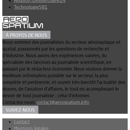
Aviation commerciale
814
Technologie
581
À PROPOS DE NOUS
Nous sommes des journalistes du secteur aéronautique et
spatial, passionnés par les questions de recherche et
d’industrie. Nous avons des expériences variées, du
spécialiste des lanceurs au journaliste scientifique, en
passant par le rédacteur économie. Nous voulons donner la
meilleure information possible sur le secteur, la plus
complète et pertinente, et couvrir très bientôt l’actualité des
drones, de l’aviation d’affaires, le tout en accomplissant le
devoir de tout journaliste : celui d’informer.
Contactez-nous:
contact@aerospatium.info
SUIVEZ-NOUS
Contact
Mentions légales