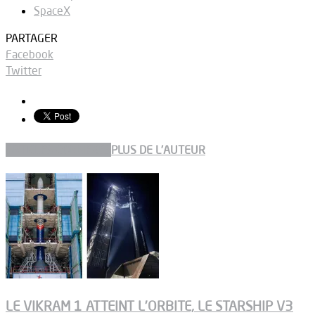
SpaceX
PARTAGER
Facebook
Twitter
ARTICLES CONNEXES
PLUS DE L'AUTEUR
LE VIKRAM 1 ATTEINT L’ORBITE, LE STARSHIP V3