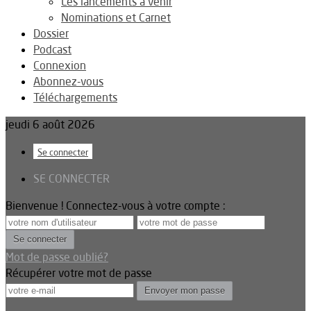
Les lancements à venir
Nominations et Carnet
Dossier
Podcast
Connexion
Abonnez-vous
Téléchargements
jeudi 6 août 2026
Se connecter
SE CONNECTER
Bienvenue ! Connectez-vous à votre compte :
Mot de passe oublié?
Récupérer votre mot de passe