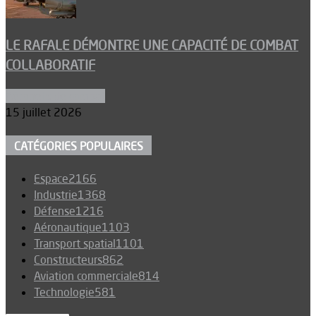
LE RAFALE DÉMONTRE UNE CAPACITÉ DE COMBAT
COLLABORATIF
Aéronefs de combat
15 juillet 2026
CATÉGORIES POPULAIRES
Espace
2166
Industrie
1368
Défense
1216
Aéronautique
1103
Transport spatial
1101
Constructeurs
862
Aviation commerciale
814
Technologie
581