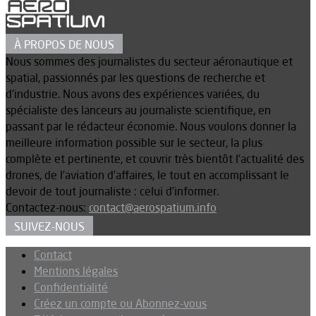
À PROPOS DE NOUS
Nous sommes des journalistes du secteur aéronautique et
spatial, passionnés par les questions de recherche et
d’industrie. Nous avons des expériences variées, du
spécialiste des lanceurs au journaliste scientifique, en
passant par le rédacteur économie. Nous voulons donner la
meilleure information possible sur le secteur, la plus
complète et pertinente, et couvrir très bientôt l’actualité des
drones, de l’aviation d’affaires, le tout en accomplissant le
devoir de tout journaliste : celui d’informer.
Contactez-nous:
contact@aerospatium.info
SUIVEZ-NOUS
Contact
Mentions légales
Confidentialité
Créez un compte ou Abonnez-vous