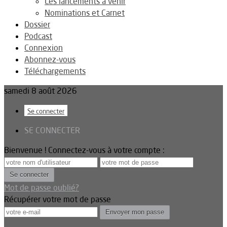
Les lancements à venir
Nominations et Carnet
Dossier
Podcast
Connexion
Abonnez-vous
Téléchargements
samedi 8 août 2026
Se connecter
SE CONNECTER
Bienvenue ! Connectez-vous à votre compte :
Mot de passe oublié?
Récupérer votre mot de passe