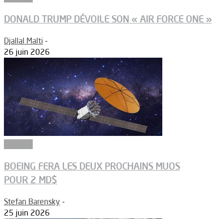
DONALD TRUMP DÉVOILE SON « AIR FORCE ONE »
Djallal Malti
-
26 juin 2026
Défense
BOEING FERA LES DEUX PROCHAINS MUOS
POUR 2 MD$
Stefan Barensky
-
25 juin 2026