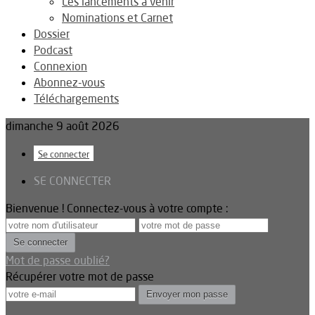
Les lancements à venir
Nominations et Carnet
Dossier
Podcast
Connexion
Abonnez-vous
Téléchargements
dimanche 9 août 2026
Se connecter
SE CONNECTER
Bienvenue ! Connectez-vous à votre compte :
Mot de passe oublié?
Récupérer votre mot de passe