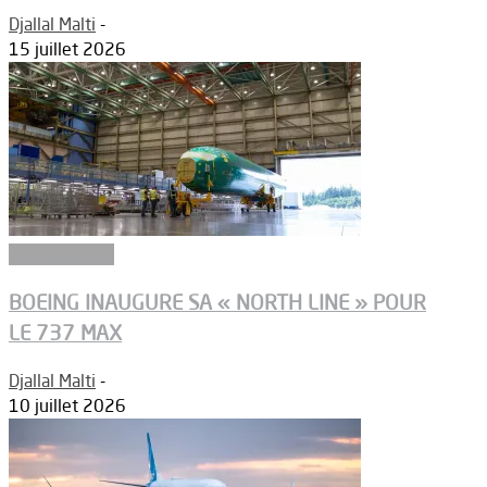
Djallal Malti
-
15 juillet 2026
Constructeurs
BOEING INAUGURE SA « NORTH LINE » POUR
LE 737 MAX
Djallal Malti
-
10 juillet 2026