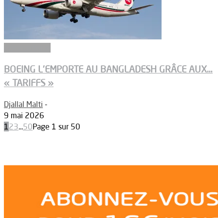
Aéronautique
BOEING L’EMPORTE AU BANGLADESH GRÂCE AUX…
« TARIFFS »
Djallal Malti
-
9 mai 2026
1
2
3
...
50
Page 1 sur 50