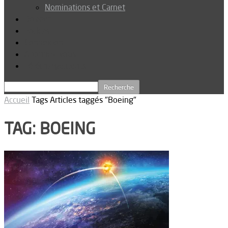
Nominations et Carnet
Dossier
Podcast
Connexion
Abonnez-vous
Téléchargements
Accueil
Tags
Articles taggés "Boeing"
TAG: BOEING