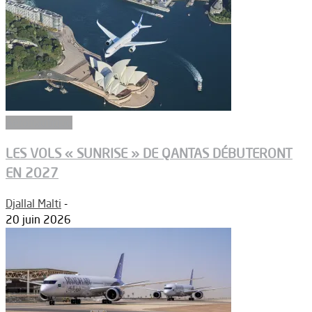
Aéronautique
LES VOLS « SUNRISE » DE QANTAS DÉBUTERONT
EN 2027
Djallal Malti
-
20 juin 2026