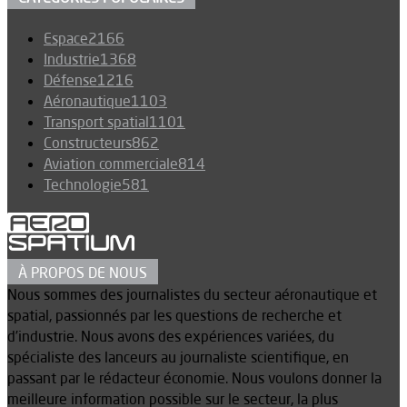
Espace
2166
Industrie
1368
Défense
1216
Aéronautique
1103
Transport spatial
1101
Constructeurs
862
Aviation commerciale
814
Technologie
581
À PROPOS DE NOUS
Nous sommes des journalistes du secteur aéronautique et
spatial, passionnés par les questions de recherche et
d’industrie. Nous avons des expériences variées, du
spécialiste des lanceurs au journaliste scientifique, en
passant par le rédacteur économie. Nous voulons donner la
meilleure information possible sur le secteur, la plus