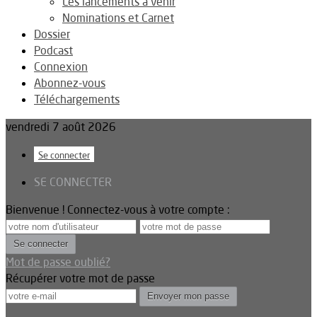
Les lancements à venir
Nominations et Carnet
Dossier
Podcast
Connexion
Abonnez-vous
Téléchargements
vendredi 7 août 2026
Se connecter
SE CONNECTER
Bienvenue ! Connectez-vous à votre compte :
Mot de passe oublié?
Récupérer votre mot de passe