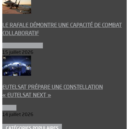
LE RAFALE DÉMONTRE UNE CAPACITÉ DE COMBAT
COLLABORATIF
Aéronefs de combat
15 juillet 2026
EUTELSAT PRÉPARE UNE CONSTELLATION
« EUTELSAT NEXT »
Espace
14 juillet 2026
CATÉGORIES POPULAIRES