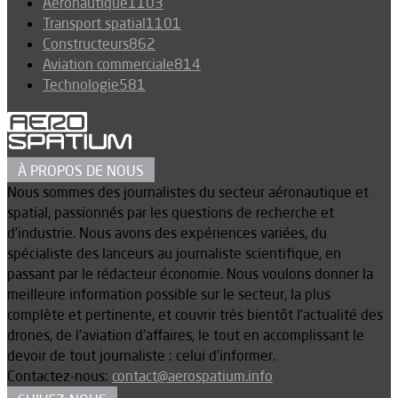
Aéronautique
1103
Transport spatial
1101
Constructeurs
862
Aviation commerciale
814
Technologie
581
À PROPOS DE NOUS
Nous sommes des journalistes du secteur aéronautique et
spatial, passionnés par les questions de recherche et
d’industrie. Nous avons des expériences variées, du
spécialiste des lanceurs au journaliste scientifique, en
passant par le rédacteur économie. Nous voulons donner la
meilleure information possible sur le secteur, la plus
complète et pertinente, et couvrir très bientôt l’actualité des
drones, de l’aviation d’affaires, le tout en accomplissant le
devoir de tout journaliste : celui d’informer.
Contactez-nous:
contact@aerospatium.info