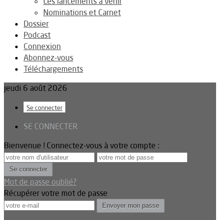
Les lancements à venir
Nominations et Carnet
Dossier
Podcast
Connexion
Abonnez-vous
Téléchargements
jeudi 6 août 2026
Se connecter
SE CONNECTER
Bienvenue ! Connectez-vous à votre compte :
Mot de passe oublié?
Récupérer votre mot de passe