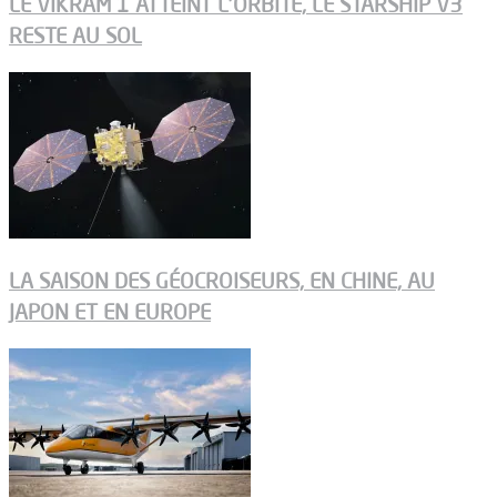
LE VIKRAM 1 ATTEINT L’ORBITE, LE STARSHIP V3
RESTE AU SOL
LA SAISON DES GÉOCROISEURS, EN CHINE, AU
JAPON ET EN EUROPE