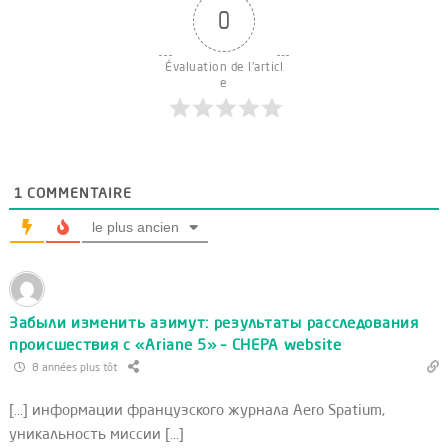
0
Évaluation de l'articl
e
1
COMMENTAIRE
le plus ancien
Забыли изменить азимут: результаты расследования
происшествия с «Ariane 5» – CHEPA website
8 années plus tôt
[…] информации французского журнала Aero Spatium,
уникальность миссии […]