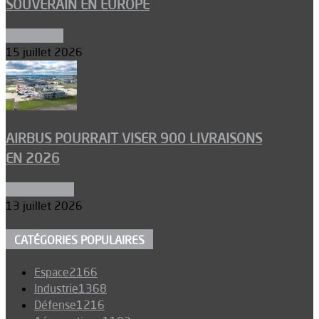
SOUVERAIN EN EUROPE
Armements
15 juillet 2026
AIRBUS POURRAIT VISER 900 LIVRAISONS
EN 2026
Aéronautique
13 juillet 2026
CATÉGORIES POPULAIRES
Espace
2166
Industrie
1368
Défense
1216