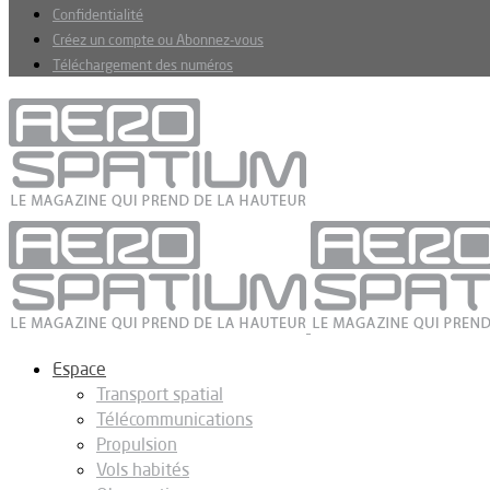
Confidentialité
Créez un compte ou Abonnez-vous
Téléchargement des numéros
Espace
Transport spatial
Télécommunications
Propulsion
Vols habités