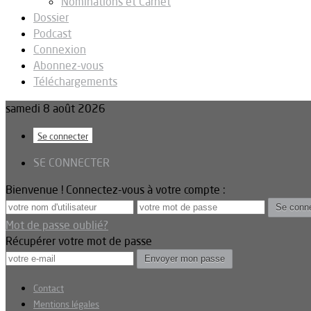
Nominations et Carnet
Dossier
Podcast
Connexion
Abonnez-vous
Téléchargements
samedi 8 août 2026
Se connecter
SE CONNECTER
Bienvenue ! Connectez-vous à votre compte :
Mot de passe oublié?
Récupérer votre mot de passe
Contact
Mentions légales