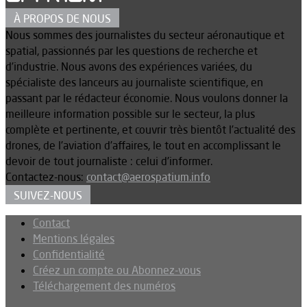
À PROPOS DE NOUS
Nous sommes des journalistes du secteur aéronautique et
spatial, passionnés par les questions de recherche et
d’industrie. Nous avons des expériences variées, du
spécialiste des lanceurs au journaliste scientifique, en
passant par le rédacteur économie. Nous voulons donner la
meilleure information possible sur le secteur, la plus
complète et pertinente, et couvrir très bientôt l’actualité des
drones, de l’aviation d’affaires, le tout en accomplissant le
devoir de tout journaliste : celui d’informer.
Contactez-nous:
contact@aerospatium.info
SUIVEZ-NOUS
Contact
Mentions légales
Confidentialité
Créez un compte ou Abonnez-vous
Téléchargement des numéros