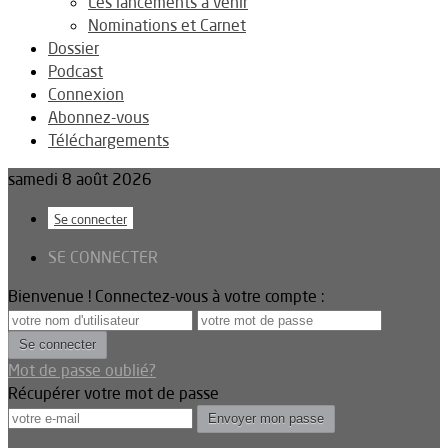
Les lancements à venir
Nominations et Carnet
Dossier
Podcast
Connexion
Abonnez-vous
Téléchargements
samedi 8 août 2026
Se connecter
SE CONNECTER
Bienvenue ! Connectez-vous à votre compte :
Mot de passe oublié?
Récupérer votre mot de passe