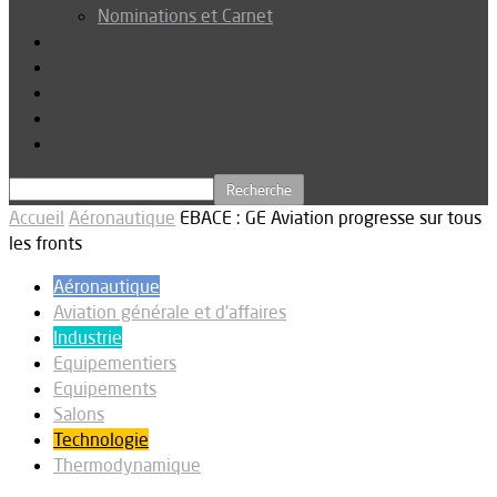
Nominations et Carnet
Dossier
Podcast
Connexion
Abonnez-vous
Téléchargements
Accueil
Aéronautique
EBACE : GE Aviation progresse sur tous
les fronts
Aéronautique
Aviation générale et d'affaires
Industrie
Equipementiers
Equipements
Salons
Technologie
Thermodynamique