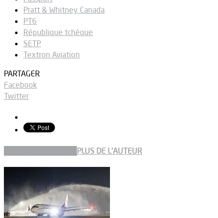
Pratt & Whitney Canada
PT6
République tchèque
SETP
Textron Aviation
PARTAGER
Facebook
Twitter
ARTICLES CONNEXES
PLUS DE L'AUTEUR