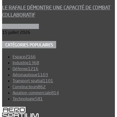
LE RAFALE DÉMONTRE UNE CAPACITÉ DE COMBAT
COLLABORATIF
Aéronefs de combat
15 juillet 2026
CATÉGORIES POPULAIRES
Espace
2166
Industrie
1368
Défense
1216
Aéronautique
1103
Transport spatial
1101
Constructeurs
862
Aviation commerciale
814
Technologie
581