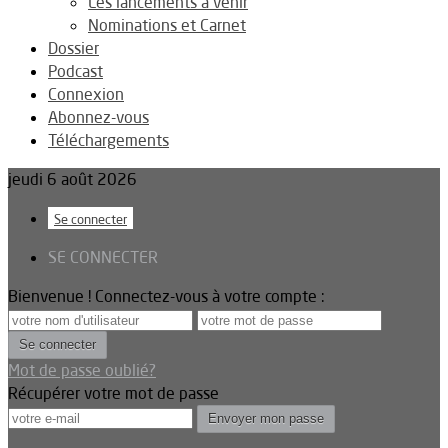
Les lancements à venir
Nominations et Carnet
Dossier
Podcast
Connexion
Abonnez-vous
Téléchargements
jeudi 6 août 2026
Se connecter
SE CONNECTER
Bienvenue ! Connectez-vous à votre compte :
Mot de passe oublié?
Récupérer votre mot de passe