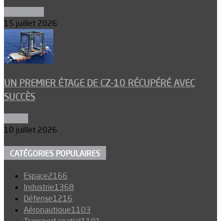
Armements
15 juillet 2026
UN PREMIER ÉTAGE DE CZ-10 RÉCUPÉRÉ AVEC
SUCCÈS
Espace
10 juillet 2026
CATÉGORIES POPULAIRES
Espace
2166
Industrie
1368
Défense
1216
Aéronautique
1103