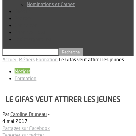
Nominations et Carnet
Dossier
Podcast
Connexion
Abonnez-vous
Téléchargements
Accueil
Métiers
Formation
Le Gifas veut attirer les jeunes
Métiers
Formation
LE GIFAS VEUT ATTIRER LES JEUNES
Par
Caroline Bruneau
-
4 mai 2017
Partager sur Facebook
Tweeter sur twitter