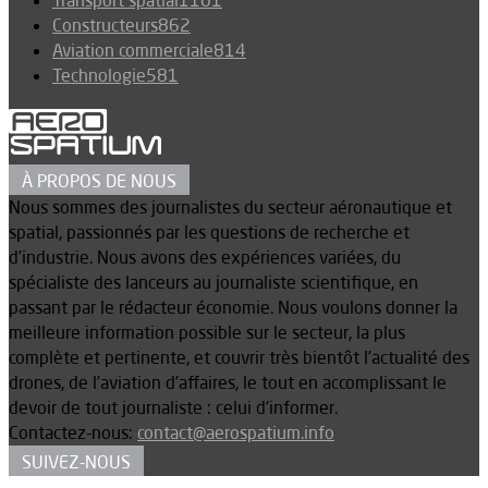
Transport spatial
1101
Constructeurs
862
Aviation commerciale
814
Technologie
581
À PROPOS DE NOUS
Nous sommes des journalistes du secteur aéronautique et
spatial, passionnés par les questions de recherche et
d’industrie. Nous avons des expériences variées, du
spécialiste des lanceurs au journaliste scientifique, en
passant par le rédacteur économie. Nous voulons donner la
meilleure information possible sur le secteur, la plus
complète et pertinente, et couvrir très bientôt l’actualité des
drones, de l’aviation d’affaires, le tout en accomplissant le
devoir de tout journaliste : celui d’informer.
Contactez-nous:
contact@aerospatium.info
SUIVEZ-NOUS