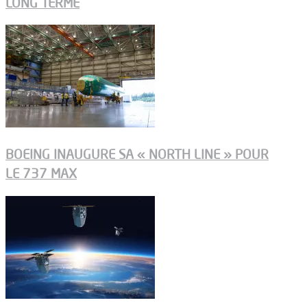
LONG TERME
BOEING INAUGURE SA « NORTH LINE » POUR
LE 737 MAX