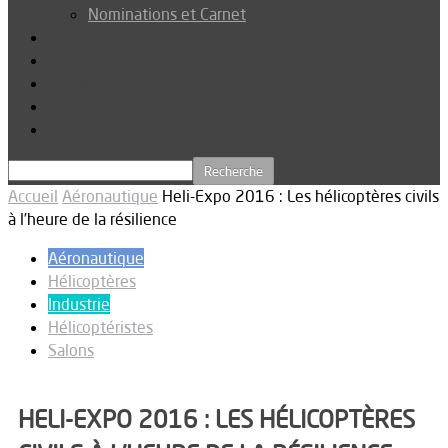
Nominations et Carnet
Dossier
Podcast
Connexion
Abonnez-vous
Téléchargements
Accueil
Aéronautique
Heli-Expo 2016 : Les hélicoptères civils
à l’heure de la résilience
Aéronautique
Hélicoptères
Industrie
Hélicoptéristes
Salons
HELI-EXPO 2016 : LES HÉLICOPTÈRES