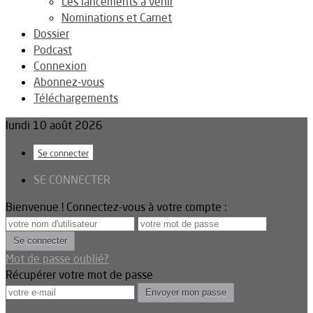
Les lancements à venir
Nominations et Carnet
Dossier
Podcast
Connexion
Abonnez-vous
Téléchargements
lundi 10 août 2026
Se connecter
SE CONNECTER
Bienvenue ! Connectez-vous à votre compte :
Mot de passe oublié?
Récupérer votre mot de passe