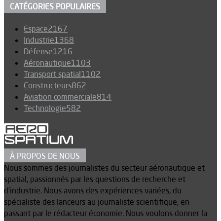
CATÉGORIES POPULAIRES
Espace
2167
Industrie
1368
Défense
1216
Aéronautique
1103
Transport spatial
1102
Constructeurs
862
Aviation commerciale
814
Technologie
582
À PROPOS DE NOUS
Nous sommes des journalistes du secteur aéronautique et
spatial, passionnés par les questions de recherche et
d’industrie. Nous avons des expériences variées, du
spécialiste des lanceurs au journaliste scientifique, en
passant par le rédacteur économie. Nous voulons donner la