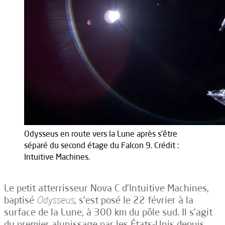
Odysseus en route vers la Lune après s'être
séparé du second étage du Falcon 9. Crédit :
Intuitive Machines.
Le petit atterrisseur Nova C d’Intuitive Machines,
baptisé
Odysseus
, s’est posé le 22 février à la
surface de la Lune, à 300 km du pôle sud. Il s’agit
du premier alunissage par les États-Unis depuis