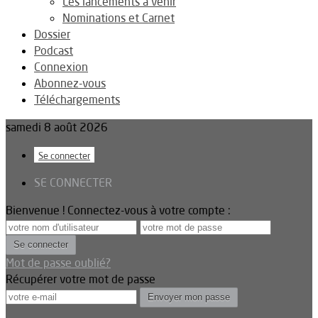
Les lancements à venir
Nominations et Carnet
Dossier
Podcast
Connexion
Abonnez-vous
Téléchargements
samedi 8 août 2026
Se connecter
SE CONNECTER
Bienvenue ! Connectez-vous à votre compte :
Mot de passe oublié?
Récupérer votre mot de passe