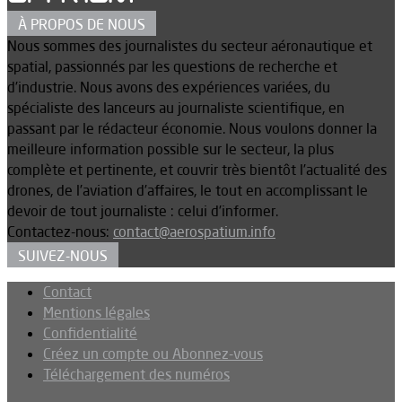
À PROPOS DE NOUS
Nous sommes des journalistes du secteur aéronautique et
spatial, passionnés par les questions de recherche et
d’industrie. Nous avons des expériences variées, du
spécialiste des lanceurs au journaliste scientifique, en
passant par le rédacteur économie. Nous voulons donner la
meilleure information possible sur le secteur, la plus
complète et pertinente, et couvrir très bientôt l’actualité des
drones, de l’aviation d’affaires, le tout en accomplissant le
devoir de tout journaliste : celui d’informer.
Contactez-nous:
contact@aerospatium.info
SUIVEZ-NOUS
Contact
Mentions légales
Confidentialité
Créez un compte ou Abonnez-vous
Téléchargement des numéros