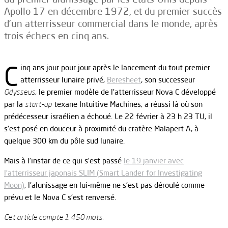
Apollo 17 en décembre 1972, et du premier succès
d’un atterrisseur commercial dans le monde, après
trois échecs en cinq ans.
C
inq ans jour pour jour après le lancement du tout premier
atterrisseur lunaire privé,
Beresheet
, son successeur
Odysseus
, le premier modèle de l’atterrisseur Nova C développé
par la
start-up
texane Intuitive Machines, a réussi là où son
prédécesseur israélien a échoué. Le 22 février à 23 h 23 TU, il
s’est posé en douceur à proximité du cratère Malapert A, à
quelque 300 km du pôle sud lunaire.
Mais à l’instar de ce qui s’est passé
le 19 janvier avec
l’atterrisseur japonais SLIM (Smart Lander for Investigating
Moon)
, l’alunissage en lui-même ne s’est pas déroulé comme
prévu et le Nova C s’est renversé.
Cet article compte 1 450 mots.