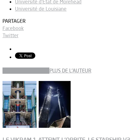
Université d'État de Morehead
Université de Louisiane
PARTAGER
Facebook
Twitter
ARTICLES CONNEXES
PLUS DE L'AUTEUR
LE VIKRAM 1 ATTEINT L’ORBITE, LE STARSHIP V3