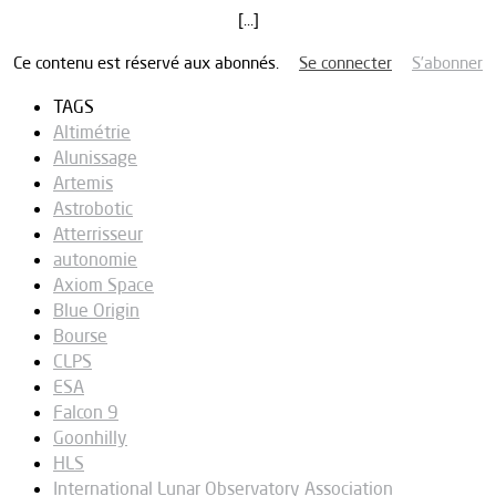
[…]
Ce contenu est réservé aux abonnés.
Se connecter
S’abonner
TAGS
Altimétrie
Alunissage
Artemis
Astrobotic
Atterrisseur
autonomie
Axiom Space
Blue Origin
Bourse
CLPS
ESA
Falcon 9
Goonhilly
HLS
International Lunar Observatory Association