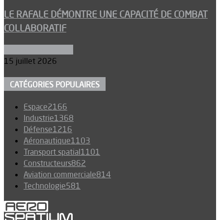
LE RAFALE DÉMONTRE UNE CAPACITÉ DE COMBAT
COLLABORATIF
Aéronefs de combat
15 juillet 2026
CATÉGORIES POPULAIRES
Espace
2166
Industrie
1368
Défense
1216
Aéronautique
1103
Transport spatial
1101
Constructeurs
862
Aviation commerciale
814
Technologie
581