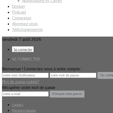
Nominations et Carnet
Dossier
Podcast
Connexion
Abonnez-vous
Téléchargements
vendredi 7 août 2026
Se connecter
SE CONNECTER
Bienvenue ! Connectez-vous à votre compte :
Mot de passe oublié?
Récupérer votre mot de passe
Contact
Mentions légales