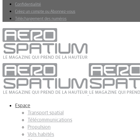
Confidentialité
Créez un compte ou Abonnez-vous
Téléchargement des numéros
Espace
Transport spatial
Télécommunications
Propulsion
Vols habités