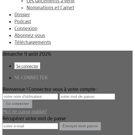
Les lancements à venir
Nominations et Carnet
Dossier
Podcast
Connexion
Abonnez-vous
Téléchargements
dimanche 9 août 2026
Se connecter
SE CONNECTER
Bienvenue ! Connectez-vous à votre compte :
Mot de passe oublié?
Récupérer votre mot de passe