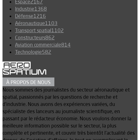
Espace
2167
Industrie
1368
Défense
1216
Aéronautique
1103
Transport spatial
1102
Constructeurs
862
Aviation commerciale
814
Technologie
582
À PROPOS DE NOUS
Nous sommes des journalistes du secteur aéronautique et
spatial, passionnés par les questions de recherche et
d’industrie. Nous avons des expériences variées, du
spécialiste des lanceurs au journaliste scientifique, en
passant par le rédacteur économie. Nous voulons donner la
meilleure information possible sur le secteur, la plus
complète et pertinente, et couvrir très bientôt l’actualité des
drones, de l’aviation d’affaires, le tout en accomplissant le