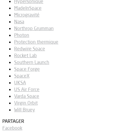
Hypersonique
MadeInSpace
Microgravité
Nasa
Northrop Grumman
Photon
Protection thermique
Redwire Space
Rocket Lab
Southern Launch
Space Forge
SpaceX
UKSA
US Air Force
Varda Space
Virgin Orbit
Will Bruey
PARTAGER
Facebook