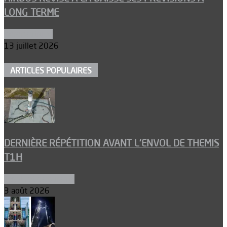
LONG TERME
Aéronautique
13 juillet 2026
ARTICLES POPULAIRES
DERNIÈRE RÉPÉTITION AVANT L’ENVOL DE THEMIS
T1H
Ergols et carburants
3 août 2026