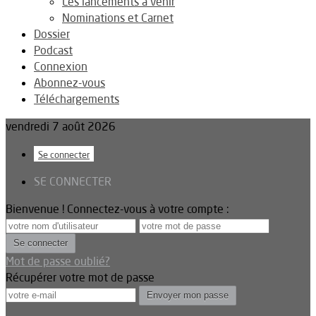
Les lancements à venir
Nominations et Carnet
Dossier
Podcast
Connexion
Abonnez-vous
Téléchargements
vendredi 7 août 2026
Se connecter
SE CONNECTER
Bienvenue ! Connectez-vous à votre compte :
Mot de passe oublié?
Récupérer votre mot de passe