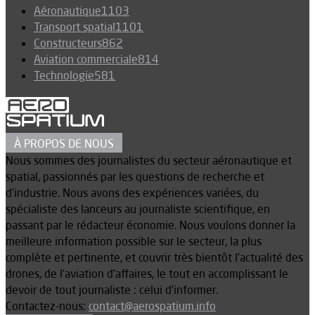
Aéronautique
1103
Transport spatial
1101
Constructeurs
862
Aviation commerciale
814
Technologie
581
À PROPOS DE NOUS
Nous sommes des journalistes du secteur aéronautique et
spatial, passionnés par les questions de recherche et
d’industrie. Nous avons des expériences variées, du
spécialiste des lanceurs au journaliste scientifique, en
passant par le rédacteur économie. Nous voulons donner la
meilleure information possible sur le secteur, la plus
complète et pertinente, et couvrir très bientôt l’actualité des
drones, de l’aviation d’affaires, le tout en accomplissant le
devoir de tout journaliste : celui d’informer.
Contactez-nous:
contact@aerospatium.info