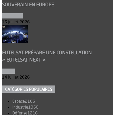
SOUVERAIN EN EUROPE
Armements
15 juillet 2026
EUTELSAT PRÉPARE UNE CONSTELLATION
« EUTELSAT NEXT »
Espace
14 juillet 2026
CATÉGORIES POPULAIRES
Espace
2166
Industrie
1368
Défense
1216