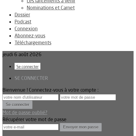
Les lancements à venir
Nominations et Carnet
Dossier
Podcast
Connexion
Abonnez-vous
Téléchargements
jeudi 6 août 2026
Se connecter
SE CONNECTER
Bienvenue ! Connectez-vous à votre compte :
Mot de passe oublié?
Récupérer votre mot de passe