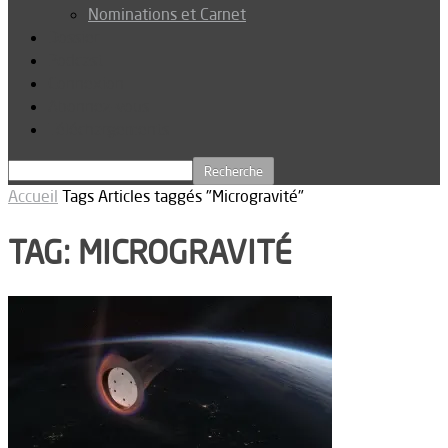
Nominations et Carnet
Dossier
Podcast
Connexion
Abonnez-vous
Téléchargements
Accueil
Tags
Articles taggés "Microgravité"
TAG: MICROGRAVITÉ