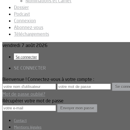
Nominations et Carnet
Dossier
Podcast
Connexion
Abonnez-vous
Téléchargements
vendredi 7 août 2026
Se connecter
SE CONNECTER
Bienvenue ! Connectez-vous à votre compte :
Mot de passe oublié?
Récupérer votre mot de passe
Contact
Mentions légales