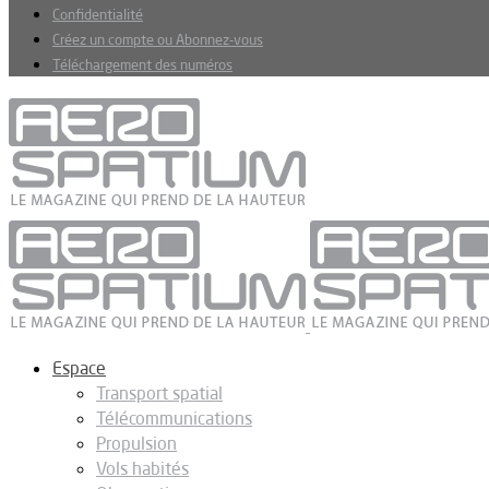
Confidentialité
Créez un compte ou Abonnez-vous
Téléchargement des numéros
Espace
Transport spatial
Télécommunications
Propulsion
Vols habités