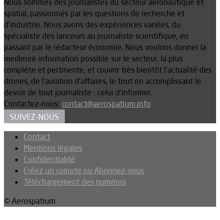
Nous sommes des journalistes du secteur aéronautique et
spatial, passionnés par les questions de recherche et
d’industrie. Nous avons des expériences variées, du
spécialiste des lanceurs au journaliste scientifique, en
passant par le rédacteur économie. Nous voulons donner la
meilleure information possible sur le secteur, la plus
complète et pertinente, et couvrir très bientôt l’actualité des
drones, de l’aviation d’affaires, le tout en accomplissant le
devoir de tout journaliste : celui d’informer.
Contactez-nous:
contact@aerospatium.info
SUIVEZ-NOUS
Contact
Mentions légales
Confidentialité
Créez un compte ou Abonnez-vous
Téléchargement des numéros
© Aerospatium