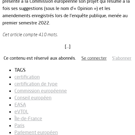
présenté à la Commission européenne son projet qui résume à la
fois ses suggestions (sous le nom d’« Opinion ») et les
amendements enregistrés lors de l’enquête publique, menée au
premier semestre 2022.
Cet article compte 410 mots.
[…]
Ce contenu est réservé aux abonnés.
Se connecter
S’abonner
TAGS
certification
certification de type
Commission européenne
Conseil européen
EASA
eVTOL
Île-de-France
Paris
Parlement européen