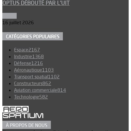
OPTUS DÉBOUTÉ PAR L’UIT
Espace
16 juillet 2026
CATÉGORIES POPULAIRES
Espace
2167
Industrie
1368
Défense
1216
Aéronautique
1103
Transport spatial
1102
Constructeurs
862
Aviation commerciale
814
Technologie
582
À PROPOS DE NOUS