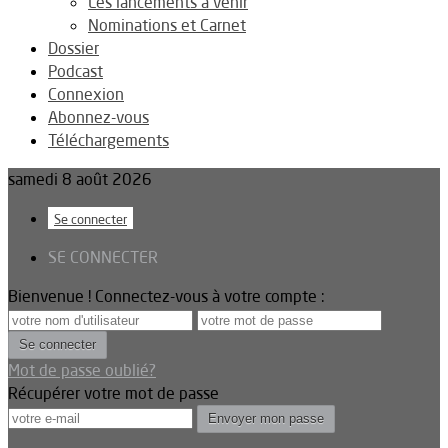
Les lancements à venir
Nominations et Carnet
Dossier
Podcast
Connexion
Abonnez-vous
Téléchargements
samedi 8 août 2026
Se connecter
SE CONNECTER
Bienvenue ! Connectez-vous à votre compte :
Mot de passe oublié?
Récupérer votre mot de passe