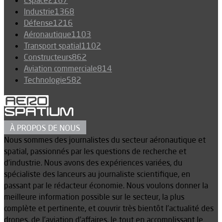
Industrie
1368
Défense
1216
Aéronautique
1103
Transport spatial
1102
Constructeurs
862
Aviation commerciale
814
Technologie
582
À PROPOS DE NOUS
Nous sommes des journalistes du secteur aéronautique et
spatial, passionnés par les questions de recherche et
d’industrie. Nous avons des expériences variées, du
spécialiste des lanceurs au journaliste scientifique, en
passant par le rédacteur économie. Nous voulons donner la
meilleure information possible sur le secteur, la plus
complète et pertinente, et couvrir très bientôt l’actualité des
drones, de l’aviation d’affaires, le tout en accomplissant le