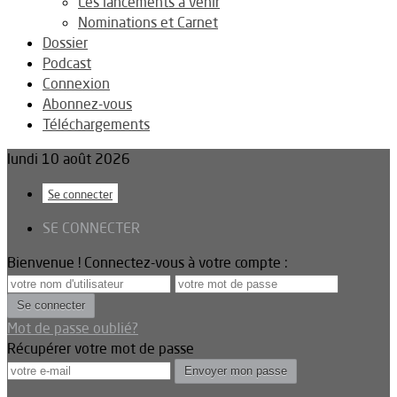
Les lancements à venir
Nominations et Carnet
Dossier
Podcast
Connexion
Abonnez-vous
Téléchargements
lundi 10 août 2026
Se connecter
SE CONNECTER
Bienvenue ! Connectez-vous à votre compte :
Mot de passe oublié?
Récupérer votre mot de passe