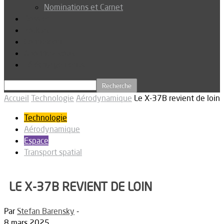
Nominations et Carnet
Dossier
Podcast
Connexion
Abonnez-vous
Téléchargements
Accueil
Technologie
Aérodynamique
Le X-37B revient de loin
Technologie
Aérodynamique
Espace
Transport spatial
LE X-37B REVIENT DE LOIN
Par
Stefan Barensky
-
8 mars 2025