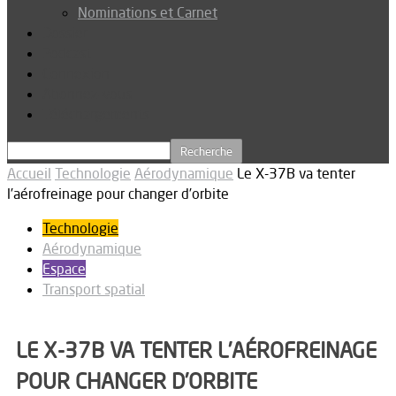
Nominations et Carnet
Dossier
Podcast
Connexion
Abonnez-vous
Téléchargements
Accueil
Technologie
Aérodynamique
Le X-37B va tenter
l’aérofreinage pour changer d’orbite
Technologie
Aérodynamique
Espace
Transport spatial
LE X-37B VA TENTER L’AÉROFREINAGE
POUR CHANGER D’ORBITE