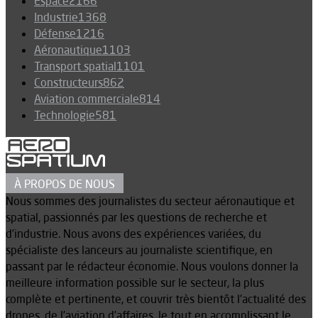
Espace
2166
Industrie
1368
Défense
1216
Aéronautique
1103
Transport spatial
1101
Constructeurs
862
Aviation commerciale
814
Technologie
581
À PROPOS DE NOUS
Nous sommes des journalistes du secteur aéronautique et
spatial, passionnés par les questions de recherche et
d’industrie. Nous avons des expériences variées, du
spécialiste des lanceurs au journaliste scientifique, en
passant par le rédacteur économie. Nous voulons donner la
meilleure information possible sur le secteur, la plus
complète et pertinente, et couvrir très bientôt l’actualité des
drones, de l’aviation d’affaires, le tout en accomplissant le