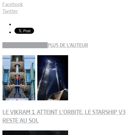
Facebook
Twitter
ARTICLES CONNEXES
PLUS DE L'AUTEUR
LE VIKRAM 1 ATTEINT L’ORBITE, LE STARSHIP V3
RESTE AU SOL