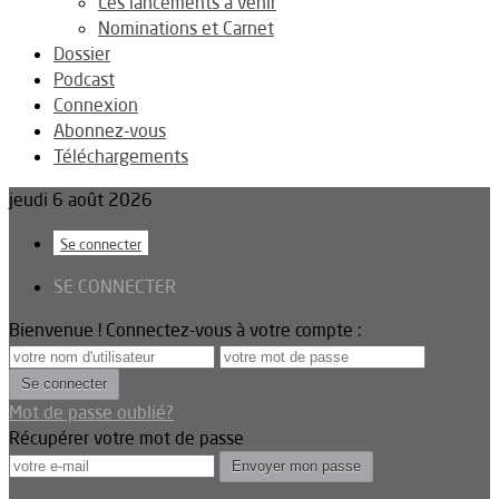
Les lancements à venir
Nominations et Carnet
Dossier
Podcast
Connexion
Abonnez-vous
Téléchargements
jeudi 6 août 2026
Se connecter
SE CONNECTER
Bienvenue ! Connectez-vous à votre compte :
Mot de passe oublié?
Récupérer votre mot de passe