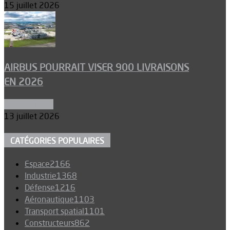
15 juillet 2026
AIRBUS POURRAIT VISER 900 LIVRAISONS
EN 2026
Aéronautique
13 juillet 2026
CATÉGORIES POPULAIRES
Espace
2166
Industrie
1368
Défense
1216
Aéronautique
1103
Transport spatial
1101
Constructeurs
862