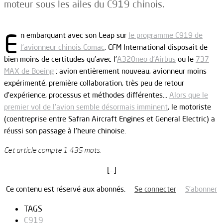
moteur sous les ailes du C919 chinois.
E
n embarquant avec son Leap sur
le programme C919 de
l’avionneur chinois Comac
, CFM International disposait de
bien moins de certitudes qu’avec l’
A320neo d’Airbus
ou le
737
MAX de Boeing
: avion entièrement nouveau, avionneur moins
expérimenté, première collaboration, très peu de retour
d’expérience, processus et méthodes différentes…
Alors que le
premier vol de l’avion semble désormais imminent
, le motoriste
(coentreprise entre Safran Aircraft Engines et General Electric) a
réussi son passage à l’heure chinoise.
Cet article compte 1 435 mots.
[…]
Ce contenu est réservé aux abonnés.
Se connecter
S’abonner
TAGS
C919