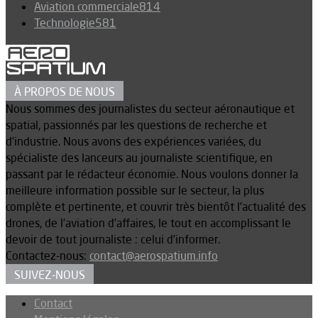
Aviation commerciale
814
Technologie
581
À PROPOS DE NOUS
Nous sommes des journalistes du secteur aéronautique et
spatial, passionnés par les questions de recherche et
d’industrie. Nous avons des expériences variées, du
spécialiste des lanceurs au journaliste scientifique, en
passant par le rédacteur économie. Nous voulons donner la
meilleure information possible sur le secteur, la plus
complète et pertinente, et couvrir très bientôt l’actualité des
drones, de l’aviation d’affaires, le tout en accomplissant le
devoir de tout journaliste : celui d’informer.
Contactez-nous:
contact@aerospatium.info
SUIVEZ-NOUS
Contact