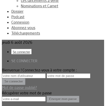
Les lancements à venir
Nominations et Carnet
Dossier
Podcast
Connexion
Abonnez-vous
Téléchargements
jeudi 6 août 2026
Se connecter
SE CONNECTER
Bienvenue ! Connectez-vous à votre compte :
Mot de passe oublié?
Récupérer votre mot de passe