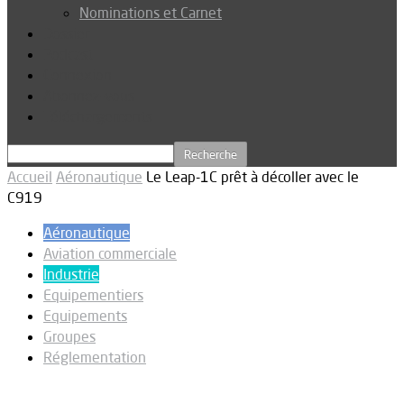
Nominations et Carnet
Dossier
Podcast
Connexion
Abonnez-vous
Téléchargements
Accueil
Aéronautique
Le Leap-1C prêt à décoller avec le
C919
Aéronautique
Aviation commerciale
Industrie
Equipementiers
Equipements
Groupes
Réglementation