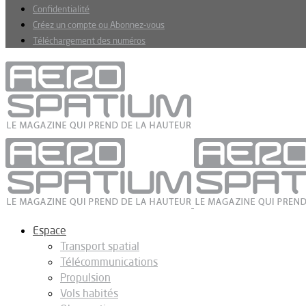
Confidentialité
Créez un compte ou Abonnez-vous
Téléchargement des numéros
Espace
Transport spatial
Télécommunications
Propulsion
Vols habités