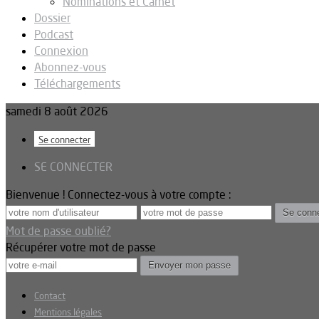
Nominations et Carnet
Dossier
Podcast
Connexion
Abonnez-vous
Téléchargements
samedi 8 août 2026
Se connecter
SE CONNECTER
Bienvenue ! Connectez-vous à votre compte :
Mot de passe oublié?
Récupérer votre mot de passe
Contact
Mentions légales