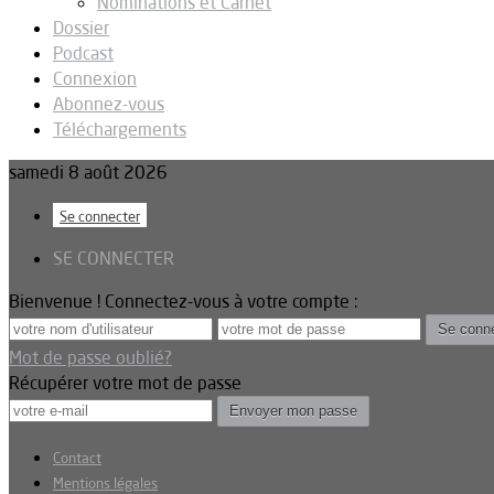
Nominations et Carnet
Dossier
Podcast
Connexion
Abonnez-vous
Téléchargements
samedi 8 août 2026
Se connecter
SE CONNECTER
Bienvenue ! Connectez-vous à votre compte :
Mot de passe oublié?
Récupérer votre mot de passe
Contact
Mentions légales