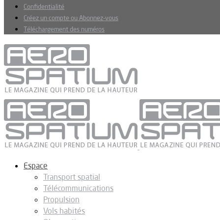
Confidentialité
Créez un compte ou Abonnez-vous
Téléchargement des numéros
Espace
Transport spatial
Télécommunications
Propulsion
Vols habités