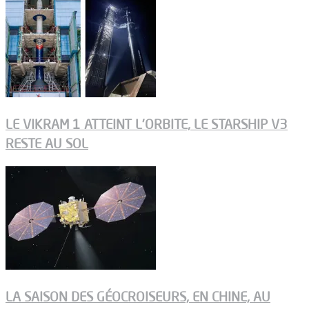
LE VIKRAM 1 ATTEINT L’ORBITE, LE STARSHIP V3
RESTE AU SOL
LA SAISON DES GÉOCROISEURS, EN CHINE, AU