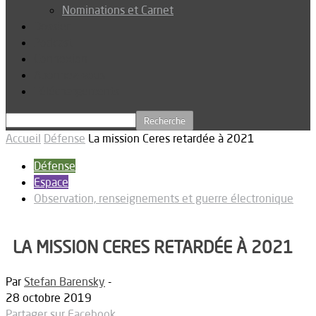
Nominations et Carnet
Dossier
Podcast
Connexion
Abonnez-vous
Téléchargements
Accueil
Défense
La mission Ceres retardée à 2021
Défense
Espace
Observation, renseignements et guerre électronique
LA MISSION CERES RETARDÉE À 2021
Par
Stefan Barensky
-
28 octobre 2019
Partager sur Facebook