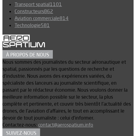
Transport spatial
1101
Constructeurs
862
Aviation commerciale
814
Technologie
581
À PROPOS DE NOUS
Nous sommes des journalistes du secteur aéronautique et
spatial, passionnés par les questions de recherche et
d’industrie. Nous avons des expériences variées, du
spécialiste des lanceurs au journaliste scientifique, en
passant par le rédacteur économie. Nous voulons donner la
meilleure information possible sur le secteur, la plus
complète et pertinente, et couvrir très bientôt l’actualité des
drones, de l’aviation d’affaires, le tout en accomplissant le
devoir de tout journaliste : celui d’informer.
Contactez-nous:
contact@aerospatium.info
SUIVEZ-NOUS