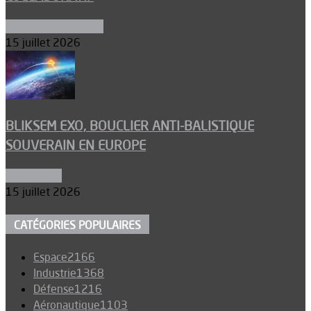
Aéronefs de combat
15 juillet 2026
BLIKSEM EXO, BOUCLIER ANTI-BALISTIQUE
SOUVERAIN EN EUROPE
Armements
15 juillet 2026
CATÉGORIES POPULAIRES
Espace
2166
Industrie
1368
Défense
1216
Aéronautique
1103