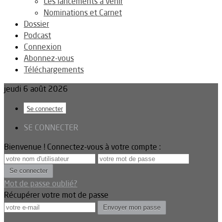
Les lancements à venir
Nominations et Carnet
Dossier
Podcast
Connexion
Abonnez-vous
Téléchargements
jeudi 6 août 2026
Se connecter
SE CONNECTER
Bienvenue ! Connectez-vous à votre compte :
Mot de passe oublié?
Récupérer votre mot de passe