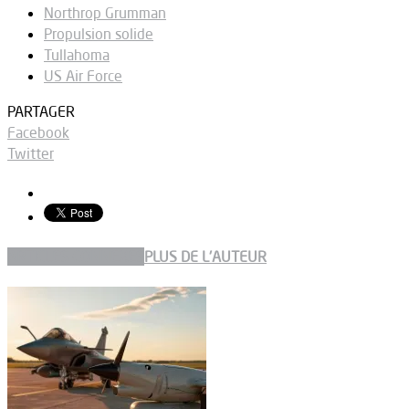
Northrop Grumman
Propulsion solide
Tullahoma
US Air Force
PARTAGER
Facebook
Twitter
ARTICLES CONNEXES
PLUS DE L'AUTEUR