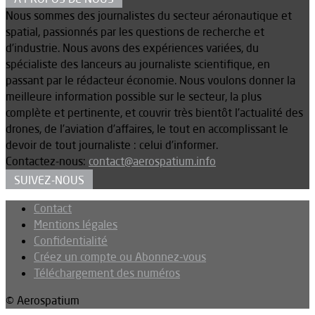
Nous sommes des journalistes du secteur aéronautique et
spatial, passionnés par les questions de recherche et
d’industrie. Nous avons des expériences variées, du
spécialiste des lanceurs au journaliste scientifique, en
passant par le rédacteur économie. Nous voulons donner la
meilleure information possible sur le secteur, la plus
complète et pertinente, et couvrir très bientôt l’actualité des
drones, de l’aviation d’affaires, le tout en accomplissant le
devoir de tout journaliste : celui d’informer.
Contactez-nous:
contact@aerospatium.info
SUIVEZ-NOUS
Contact
Mentions légales
Confidentialité
Créez un compte ou Abonnez-vous
Téléchargement des numéros
© Aerospatium