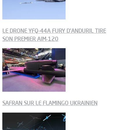
LE DRONE YFQ-44A FURY D’ANDURIL TIRE
SON PREMIER AIM‑120
SAFRAN SUR LE FLAMINGO UKRAINIEN