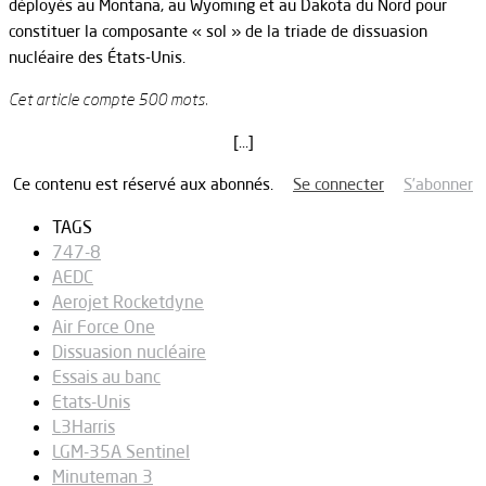
déployés au Montana, au Wyoming et au Dakota du Nord pour
constituer la composante « sol » de la triade de dissuasion
nucléaire des États-Unis.
Cet article compte 500 mots.
[…]
Ce contenu est réservé aux abonnés.
Se connecter
S’abonner
TAGS
747-8
AEDC
Aerojet Rocketdyne
Air Force One
Dissuasion nucléaire
Essais au banc
Etats-Unis
L3Harris
LGM-35A Sentinel
Minuteman 3