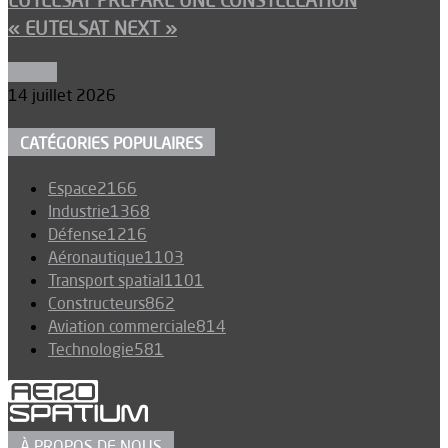
EUTELSAT PRÉPARE UNE CONSTELLATION
« EUTELSAT NEXT »
Espace
14 juillet 2026
CATÉGORIES POPULAIRES
Espace
2166
Industrie
1368
Défense
1216
Aéronautique
1103
Transport spatial
1101
Constructeurs
862
Aviation commerciale
814
Technologie
581
À PROPOS DE NOUS