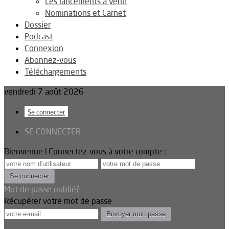
Les lancements à venir
Nominations et Carnet
Dossier
Podcast
Connexion
Abonnez-vous
Téléchargements
vendredi 7 août 2026
Se connecter
SE CONNECTER
Bienvenue ! Connectez-vous à votre compte :
Mot de passe oublié?
Récupérer votre mot de passe