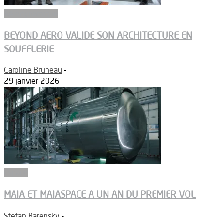
Aérodynamique
BEYOND AERO VALIDE SON ARCHITECTURE EN
SOUFFLERIE
Caroline Bruneau
-
29 janvier 2026
Espace
MAIA ET MAIASPACE A UN AN DU PREMIER VOL
Stefan Barensky
-