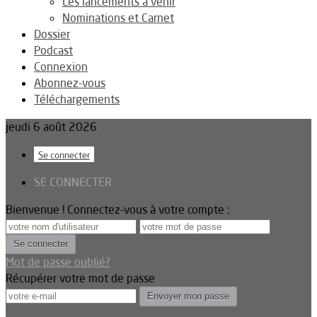
Les lancements à venir
Nominations et Carnet
Dossier
Podcast
Connexion
Abonnez-vous
Téléchargements
jeudi 6 août 2026
Se connecter
SE CONNECTER
Bienvenue ! Connectez-vous à votre compte :
Mot de passe oublié?
Récupérer votre mot de passe