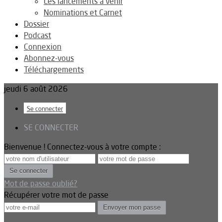
Les lancements à venir
Nominations et Carnet
Dossier
Podcast
Connexion
Abonnez-vous
Téléchargements
jeudi 6 août 2026
Se connecter
SE CONNECTER
Bienvenue ! Connectez-vous à votre compte :
Mot de passe oublié?
Récupérer votre mot de passe