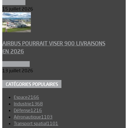
Armements
15 juillet 2026
AIRBUS POURRAIT VISER 900 LIVRAISONS
EN 2026
Aéronautique
13 juillet 2026
CATÉGORIES POPULAIRES
Espace
2166
Industrie
1368
Défense
1216
Aéronautique
1103
Transport spatial
1101