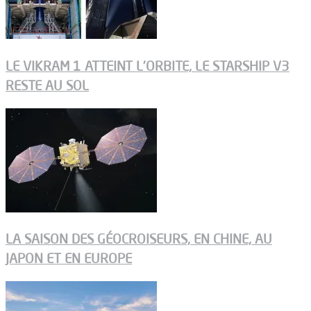
LE VIKRAM 1 ATTEINT L’ORBITE, LE STARSHIP V3
RESTE AU SOL
LA SAISON DES GÉOCROISEURS, EN CHINE, AU
JAPON ET EN EUROPE