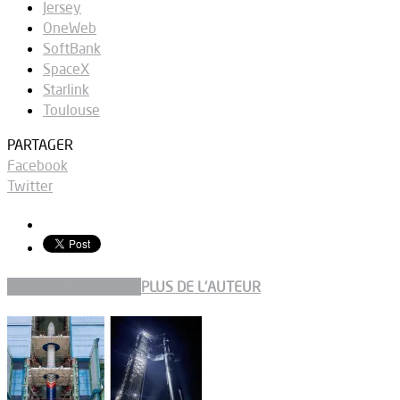
Jersey
OneWeb
SoftBank
SpaceX
Starlink
Toulouse
PARTAGER
Facebook
Twitter
ARTICLES CONNEXES
PLUS DE L'AUTEUR