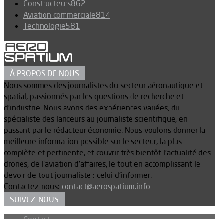
Constructeurs
862
Aviation commerciale
814
Technologie
581
À PROPOS DE NOUS
Nous sommes des journalistes du secteur aéronautique et
spatial, passionnés par les questions de recherche et
d’industrie. Nous avons des expériences variées, du
spécialiste des lanceurs au journaliste scientifique, en
passant par le rédacteur économie. Nous voulons donner la
meilleure information possible sur le secteur, la plus
complète et pertinente, et couvrir très bientôt l’actualité des
drones, de l’aviation d’affaires, le tout en accomplissant le
devoir de tout journaliste : celui d’informer.
Contactez-nous:
contact@aerospatium.info
SUIVEZ-NOUS