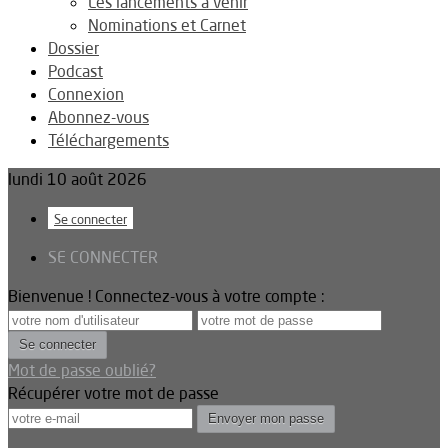
Les lancements à venir
Nominations et Carnet
Dossier
Podcast
Connexion
Abonnez-vous
Téléchargements
lundi 10 août 2026
Se connecter
SE CONNECTER
Bienvenue ! Connectez-vous à votre compte :
Mot de passe oublié?
Récupérer votre mot de passe