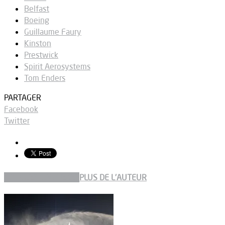
Belfast
Boeing
Guillaume Faury
Kinston
Prestwick
Spirit Aerosystems
Tom Enders
PARTAGER
Facebook
Twitter
ARTICLES CONNEXES
PLUS DE L'AUTEUR