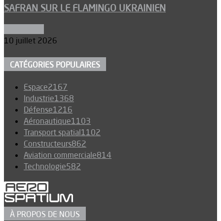
SAFRAN SUR LE FLAMINGO UKRAINIEN
Armements
10 juillet 2026
CATÉGORIES POPULAIRES
Espace
2167
Industrie
1368
Défense
1216
Aéronautique
1103
Transport spatial
1102
Constructeurs
862
Aviation commerciale
814
Technologie
582
À PROPOS DE NOUS