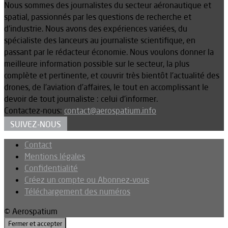
Nous sommes des journalistes du secteur aéronautique et
spatial, passionnés par les questions de recherche et
d’industrie. Nous avons des expériences variées, du
spécialiste des lanceurs au journaliste scientifique, en
passant par le rédacteur économie. Nous voulons donner la
meilleure information possible sur le secteur, la plus
complète et pertinente, et couvrir très bientôt l’actualité des
drones, de l’aviation d’affaires, le tout en accomplissant le
devoir de tout journaliste : celui d’informer.
Contactez-nous:
contact@aerospatium.info
SUIVEZ-NOUS
Contact
Mentions légales
Confidentialité
Créez un compte ou Abonnez-vous
Téléchargement des numéros
© Aerospatium