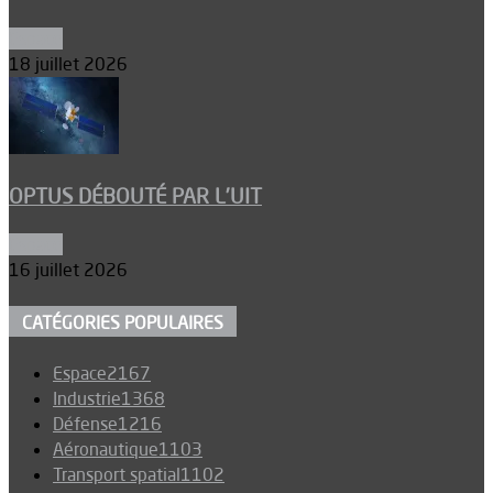
Espace
18 juillet 2026
OPTUS DÉBOUTÉ PAR L’UIT
Espace
16 juillet 2026
CATÉGORIES POPULAIRES
Espace
2167
Industrie
1368
Défense
1216
Aéronautique
1103
Transport spatial
1102