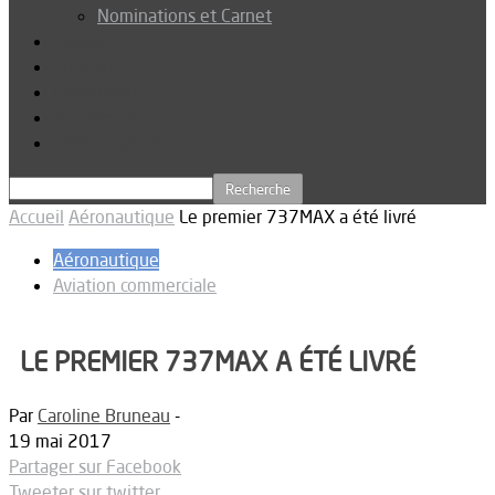
Nominations et Carnet
Dossier
Podcast
Connexion
Abonnez-vous
Téléchargements
Accueil
Aéronautique
Le premier 737MAX a été livré
Aéronautique
Aviation commerciale
LE PREMIER 737MAX A ÉTÉ LIVRÉ
Par
Caroline Bruneau
-
19 mai 2017
Partager sur Facebook
Tweeter sur twitter