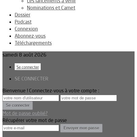
Les lancements à venir
Nominations et Carnet
Dossier
Podcast
Connexion
Abonnez-vous
Téléchargements
samedi 8 août 2026
Se connecter
SE CONNECTER
Bienvenue ! Connectez-vous à votre compte :
Mot de passe oublié?
Récupérer votre mot de passe