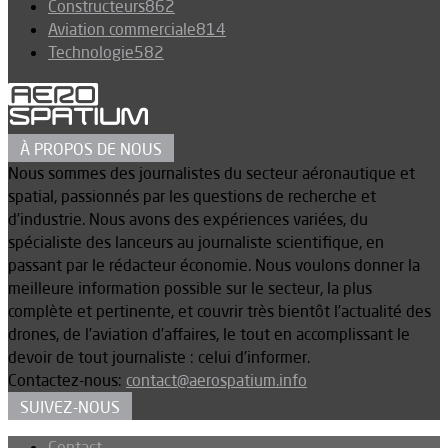
Constructeurs
862
Aviation commerciale
814
Technologie
582
À PROPOS DE NOUS
Nous sommes des journalistes du secteur aéronautique et
spatial, passionnés par les questions de recherche et
d’industrie. Nous avons des expériences variées, du
spécialiste des lanceurs au journaliste scientifique, en
passant par le rédacteur économie. Nous voulons donner la
meilleure information possible sur le secteur, la plus
complète et pertinente, et couvrir très bientôt l’actualité des
drones, de l’aviation d’affaires, le tout en accomplissant le
devoir de tout journaliste : celui d’informer.
Contactez-nous:
contact@aerospatium.info
SUIVEZ-NOUS
Contact