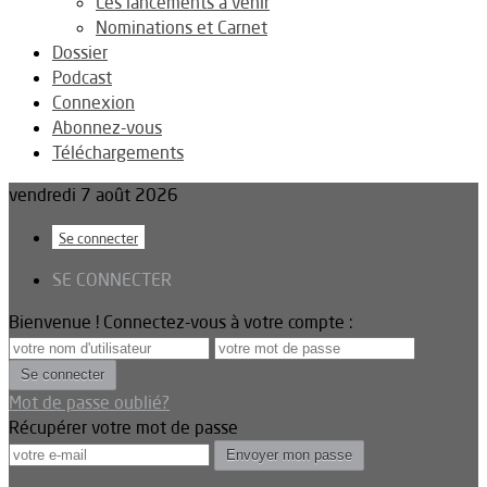
Les lancements à venir
Nominations et Carnet
Dossier
Podcast
Connexion
Abonnez-vous
Téléchargements
vendredi 7 août 2026
Se connecter
SE CONNECTER
Bienvenue ! Connectez-vous à votre compte :
Mot de passe oublié?
Récupérer votre mot de passe