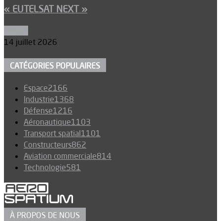
« EUTELSAT NEXT »
Espace
14 juillet 2026
CATÉGORIES POPULAIRES
Espace
2166
Industrie
1368
Défense
1216
Aéronautique
1103
Transport spatial
1101
Constructeurs
862
Aviation commerciale
814
Technologie
581
À PROPOS DE NOUS