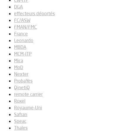
DGA
effecteurs déportés
FC/ASW
FMAN/FMC
France
Leonardo
MBDA
MCM-ITP
Mica
MoD
Nexter
ProbaYes
QinetiQ
remote carrier
Roxel
Royaume-Uni
Safran
Speac
Thales