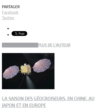
PARTAGER
Facebook
Twitter
ARTICLES CONNEXES
PLUS DE L'AUTEUR
LA SAISON DES GÉOCROISEURS, EN CHINE, AU
JAPON ET EN EUROPE