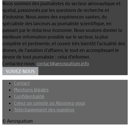
Nous sommes des journalistes du secteur aéronautique et
spatial, passionnés par les questions de recherche et
d’industrie. Nous avons des expériences variées, du
spécialiste des lanceurs au journaliste scientifique, en
passant par le rédacteur économie. Nous voulons donner la
meilleure information possible sur le secteur, la plus
complète et pertinente, et couvrir très bientôt l’actualité des
drones, de l’aviation d’affaires, le tout en accomplissant le
devoir de tout journaliste : celui d’informer.
Contactez-nous:
contact@aerospatium.info
SUIVEZ-NOUS
Contact
Mentions légales
Confidentialité
Créez un compte ou Abonnez-vous
Téléchargement des numéros
© Aerospatium