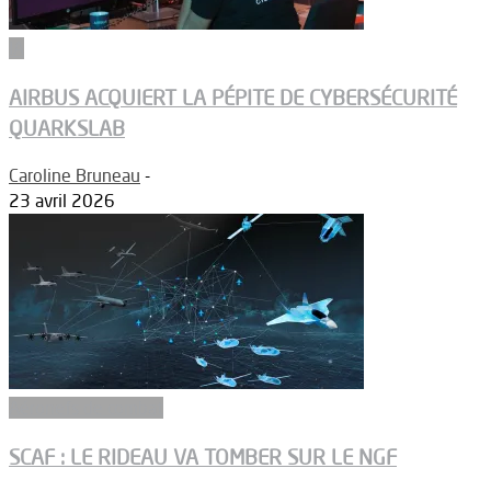
IA
AIRBUS ACQUIERT LA PÉPITE DE CYBERSÉCURITÉ
QUARKSLAB
Caroline Bruneau
-
23 avril 2026
Aéronefs de combat
SCAF : LE RIDEAU VA TOMBER SUR LE NGF