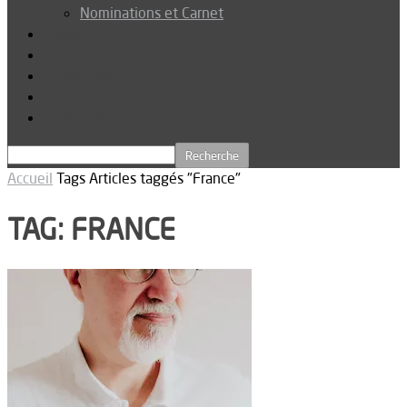
Nominations et Carnet
Dossier
Podcast
Connexion
Abonnez-vous
Téléchargements
Accueil
Tags
Articles taggés "France"
TAG: FRANCE