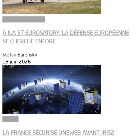
Aéronefs de combat
À ILA ET EUROSATORY, LA DÉFENSE EUROPÉENNE
SE CHERCHE ENCORE
Stefan Barensky
-
18 juin 2026
Armées
LA FRANCE SÉCURISE ONEWEB AVANT IRIS2