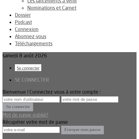
Les lancements à venir
Nominations et Carnet
Dossier
Podcast
Connexion
Abonnez-vous
Téléchargements
samedi 8 août 2026
Se connecter
SE CONNECTER
Bienvenue ! Connectez-vous à votre compte :
Mot de passe oublié?
Récupérer votre mot de passe