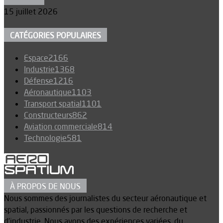
15 juillet 2026
CATÉGORIES POPULAIRES
Espace
2166
Industrie
1368
Défense
1216
Aéronautique
1103
Transport spatial
1101
Constructeurs
862
Aviation commerciale
814
Technologie
581
À PROPOS DE NOUS
Nous sommes des journalistes du secteur aéronautique et
spatial, passionnés par les questions de recherche et
d’industrie. Nous avons des expériences variées, du