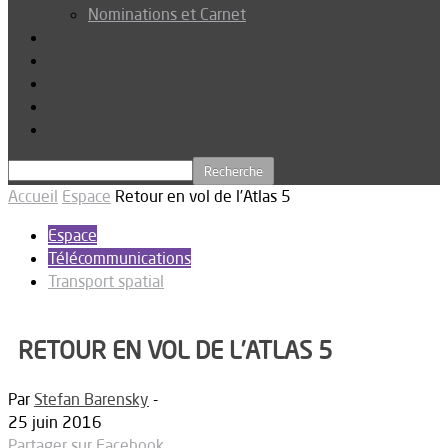
Nominations et Carnet
Dossier
Podcast
Connexion
Abonnez-vous
Téléchargements
Accueil
Espace
Retour en vol de l’Atlas 5
Espace
Télécommunications
Transport spatial
RETOUR EN VOL DE L’ATLAS 5
Par
Stefan Barensky
-
25 juin 2016
Partager sur Facebook