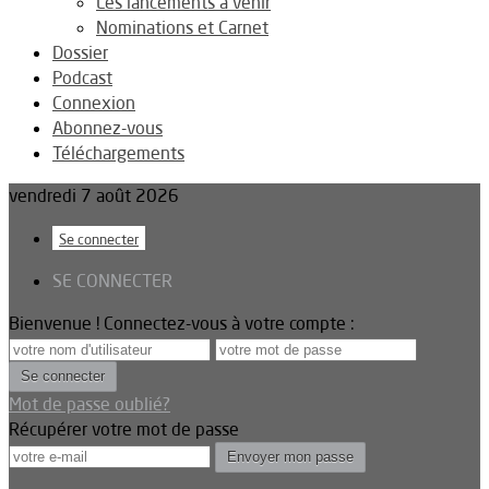
Les lancements à venir
Nominations et Carnet
Dossier
Podcast
Connexion
Abonnez-vous
Téléchargements
vendredi 7 août 2026
Se connecter
SE CONNECTER
Bienvenue ! Connectez-vous à votre compte :
Mot de passe oublié?
Récupérer votre mot de passe