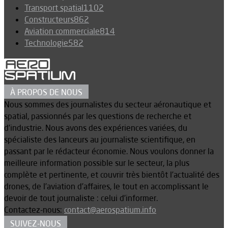
Transport spatial
1102
Constructeurs
862
Aviation commerciale
814
Technologie
582
À PROPOS DE NOUS
Nous sommes des journalistes du secteur aéronautique et
spatial, passionnés par les questions de recherche et
d’industrie. Nous avons des expériences variées, du
spécialiste des lanceurs au journaliste scientifique, en
passant par le rédacteur économie. Nous voulons donner la
meilleure information possible sur le secteur, la plus
complète et pertinente, et couvrir très bientôt l’actualité des
drones, de l’aviation d’affaires, le tout en accomplissant le
devoir de tout journaliste : celui d’informer.
Contactez-nous:
contact@aerospatium.info
SUIVEZ-NOUS