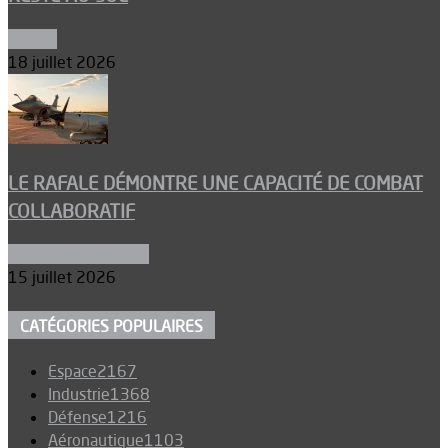
Espace
18 juillet 2026
LE RAFALE DÉMONTRE UNE CAPACITÉ DE COMBAT
COLLABORATIF
Aéronefs de combat
15 juillet 2026
CATÉGORIES POPULAIRES
Espace
2167
Industrie
1368
Défense
1216
Aéronautique
1103