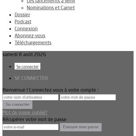
Les lancements à venir
Nominations et Carnet
Dossier
Podcast
Connexion
Abonnez-vous
Téléchargements
samedi 8 août 2026
Se connecter
SE CONNECTER
Bienvenue ! Connectez-vous à votre compte :
Mot de passe oublié?
Récupérer votre mot de passe